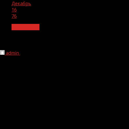
Декабрь
16
76
Без рубрики
76
admin
16.12.2022
197