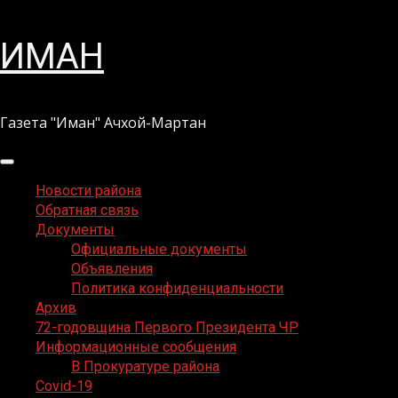
Перейти
ИМАН
к
содержимому
Газета "Иман" Ачхой-Мартан
Основное
меню
Новости района
Обратная связь
Документы
Официальные документы
Объявления
Политика конфиденциальности
Архив
72-годовщина Первого Президента ЧР
Информационные сообщения
В Прокуратуре района
Covid-19