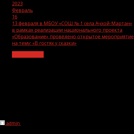
2023
Февраль
16
13 февраля в МБОУ «СОШ № 1 села Ачхой-Мартан»
в рамках реализации национального проекта
«Образование» проведено открытое мероприятие
на тему: «В гостях у сказки»
Образование
13 февраля в МБОУ «СОШ № 1 села
Ачхой-Мартан» в рамках реализации
национального проекта
«Образование» проведено открытое
мероприятие на тему: «В гостях у
сказки»
admin
16.02.2023
1 мин чтения
203