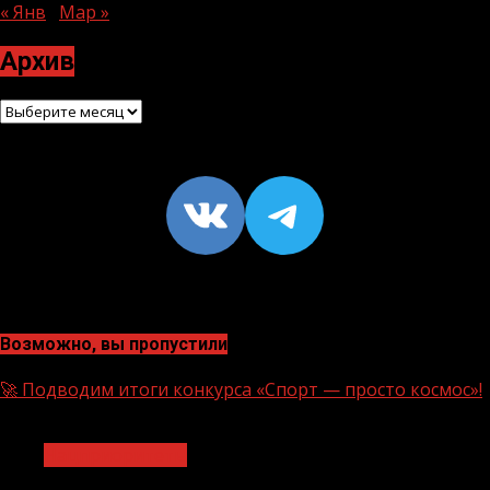
« Янв
Мар »
Архив
Архив
VK
https://t
Возможно, вы пропустили
🚀 Подводим итоги конкурса «Спорт — просто космос»!
1 мин чтения
Нацприоритеты