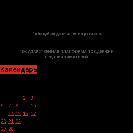
27.10.2023
БАННЕРЫ
Голосуй за достижения региона
ГОСУДАРСТВЕННАЯ ПЛАТФОРМА ПОДДЕРЖКИ
ПРЕДПРИНИМАТЕЛЕЙ
Календарь
Февраль 2023
Пн
Вт
Ср
Чт
Пт
Сб
Вс
1
2
3
4
5
6
7
8
9
10
11
12
13
14
15
16
17
18
19
20
21
22
23
24
25
26
27
28