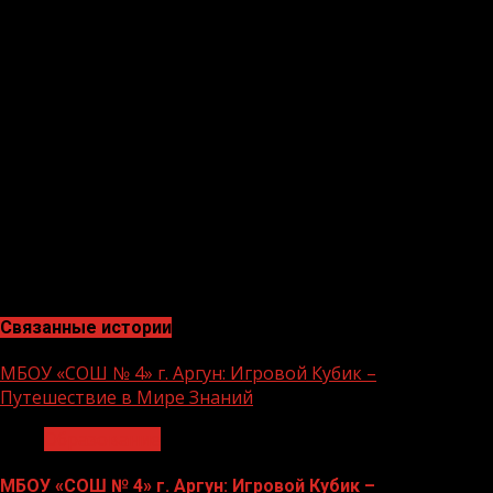
две команды по параллелям, отгадывали загадки и
проходили различные конкурсы.
«Такие мероприятия способствуют расширению
кругозора учащихся, обобщению полученных знаний и
воспитанию у них взаимоуважения. Учитель
организовал участие всех учеников: каждый получил
возможность проявить себя», — прокомментировала
заместитель директора по УР Элина Тамриева.
За счет подобных мероприятий, проводимых в рамках
реализации нацпроекта «Образование»,
обеспечивается развитие способностей учащихся.
Связанные истории
МБОУ «СОШ № 4» г. Аргун: Игровой Кубик –
Путешествие в Мире Знаний
Образование
МБОУ «СОШ № 4» г. Аргун: Игровой Кубик –