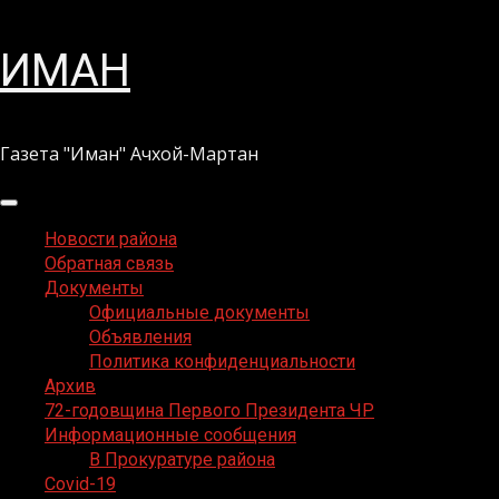
Перейти
ИМАН
к
содержимому
Газета "Иман" Ачхой-Мартан
Основное
меню
Новости района
Обратная связь
Документы
Официальные документы
Объявления
Политика конфиденциальности
Архив
72-годовщина Первого Президента ЧР
Информационные сообщения
В Прокуратуре района
Covid-19