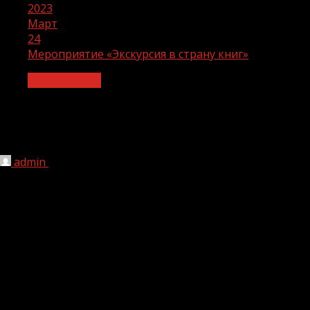
2023
Март
24
Мероприятие «Экскурсия в страну книг»
Образование
Мероприятие «Экскурсия в страну
книг»
admin
24.03.2023
1 мин чтения
183
В рамках реализации национального
проекта «Культура» сотрудники Ачхой –
Мартановской районной детской
библиотеки организовали мероприятие-экскурсию
активистов читательского клуба по интересам
«Книгаешки» в Ачхой – Мартановскую центральную