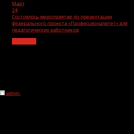
Март
24
Состоялось мероприятие по презентации
федерального проекта «Профессионалитет» для
педагогических работников
Общество
Состоялось мероприятие по
презентации федерального проекта
«Профессионалитет» для
педагогических работников
admin
24.03.2023
1 мин чтения
204
Мероприятие, организованное в рамках
реализации национального проекта «Образование»,