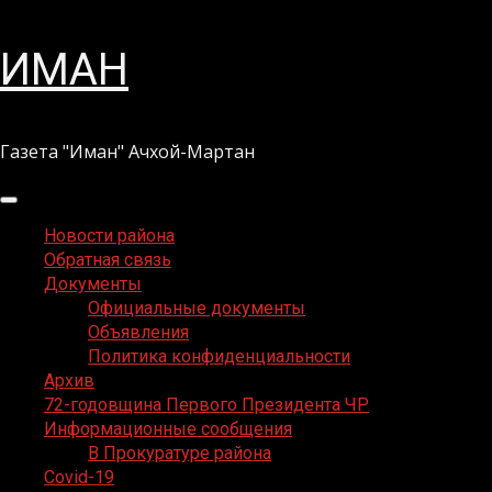
Перейти
ИМАН
к
содержимому
Газета "Иман" Ачхой-Мартан
Основное
меню
Новости района
Обратная связь
Документы
Официальные документы
Объявления
Политика конфиденциальности
Архив
72-годовщина Первого Президента ЧР
Информационные сообщения
В Прокуратуре района
Covid-19