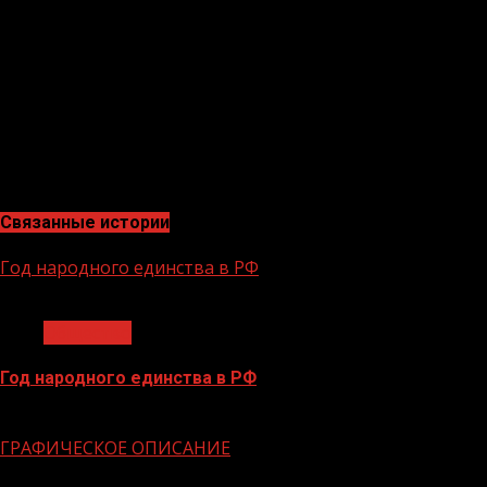
образования, в колледжи.», – прокомментировала
учитель Селима Тепсуркаева.
Благодаря нацпроекту «Образование» регулярно
проводятся аналогичные мероприятия, которые
оказывают благоприятное воздействие на
формирование профессиональное самоопределение
школьника.
Связанные истории
Год народного единства в РФ
1 мин чтения
Общество
Год народного единства в РФ
06.02.2026
ГРАФИЧЕСКОЕ ОПИСАНИЕ
1 мин чтения