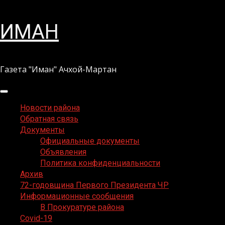
Перейти
ИМАН
к
содержимому
Газета "Иман" Ачхой-Мартан
Основное
меню
Новости района
Обратная связь
Документы
Официальные документы
Объявления
Политика конфиденциальности
Архив
72-годовщина Первого Президента ЧР
Информационные сообщения
В Прокуратуре района
Covid-19