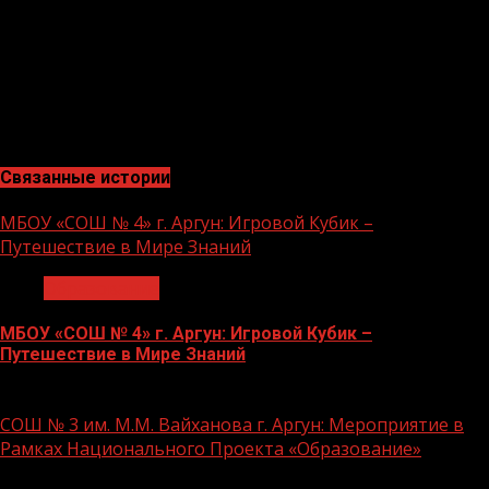
мероприятия Хангириев Ясин.
Национальный проект «Культура», призван сделать
богатейшую культуру нашей страны более доступной.
Проект направлен на популяризацию традиций,
сохранение нематериального культурного наследия.
Связанные истории
МБОУ «СОШ № 4» г. Аргун: Игровой Кубик –
Путешествие в Мире Знаний
Образование
МБОУ «СОШ № 4» г. Аргун: Игровой Кубик –
Путешествие в Мире Знаний
21.11.2023
СОШ № 3 им. М.М. Вайханова г. Аргун: Мероприятие в
Рамках Национального Проекта «Образование»
1 мин чтения