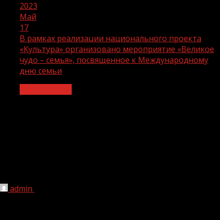
2023
Май
17
В рамках реализации национального проекта
«Культура» организовано мероприятие «Великое
чудо – семья», посвященное к Международному
дню семьи
Образование
В рамках реализации национального
проекта «Культура» организовано
мероприятие «Великое чудо – семья»,
посвященное к Международному дню
семьи
admin
17.05.2023
1 мин чтения
166