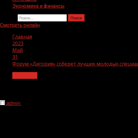
Экономика и финансы
Найти:
Смотреть онлайн
Главная
2023
Май
31
Форум «Дигория» соберет лучших молодых специа
Общество
Форум «Дигория» соберет лучших мол
admin
31.05.2023
1 мин чтения
240
Начинается регистрация на всероссийский форум молод
лучших молодых специалистов, погруженных в социал