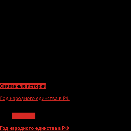
Для участия в форуме будет отобрано 100 лучших моло
социально-гуманитарного профиля, молодых преподава
За пять лет «Дигория» проделала путь от студенческ
предлагаются нестандартные решения.
​В этом году мероприятие пройдет на площадке Акаде
корпорации Росатом и Правительства Нижегородской 
Эксперт Ибрагимова Хадишат Хасановнапрокомментиро
очень полезным для молодых политологов. Я бы поре
тенденциями, а также цифровыми технологиями, котор
Связанные истории
Год народного единства в РФ
1 мин чтения
Общество
Год народного единства в РФ