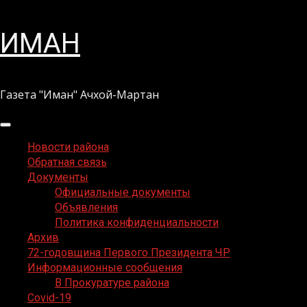
Перейти
ИМАН
к
содержимому
Газета "Иман" Ачхой-Мартан
Основное
меню
Новости района
Обратная связь
Документы
Официальные документы
Объявления
Политика конфиденциальности
Архив
72-годовщина Первого Президента ЧР
Информационные сообщения
В Прокуратуре района
Covid-19