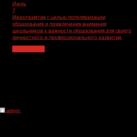
Июль
7
Мероприятие с целью популяризации
образования и привлечения внимания
школьников к важности образования для своего
личностного и профессионального развития.
Образование
Мероприятие с целью популяризации
образования и привлечения внимания
школьников к важности образования
для своего личностного и
профессионального развития.
admin
07.07.2023
1 мин чтения
129
В рамках реализации национального проекта
«Образование» в центре дополнительного