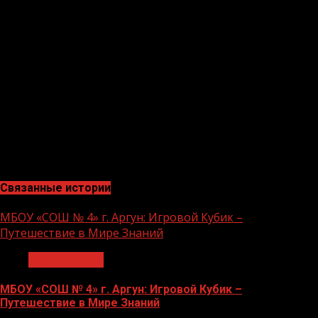
являлось научить детей гармонично чувствовать ритм,
такт, владение пластикой, артистизм, синхронность.
Наш танец отличается от танцев других народов своей
эмоциональной насыщенностью и в то же время
сдержанностью, своей одухотворённостью.
“«Наш чеченский танец – очень красивый и
волшебный» — отметила обучающаяся
хореографической студии «Салам».”
В мероприятии приняли участие 21 обучающихся.
Связанные истории
МБОУ «СОШ № 4» г. Аргун: Игровой Кубик –
Путешествие в Мире Знаний
Образование
МБОУ «СОШ № 4» г. Аргун: Игровой Кубик –
Путешествие в Мире Знаний