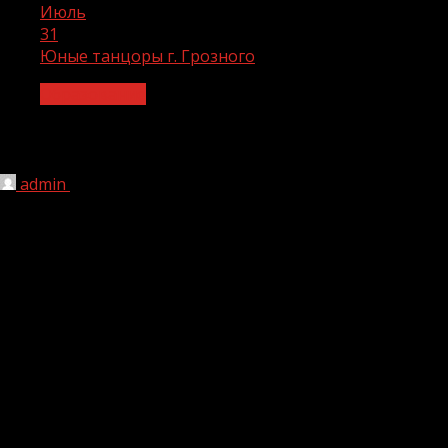
Июль
31
Юные танцоры г. Грозного
Образование
Юные танцоры г. Грозного
admin
31.07.2023
1 мин чтения
190
В рамках реализации национального проекта
«Образование» федерального проекта «Успех каждого
ребенка» 11.07.2023г. в Летней школе «Островок
детства» МБУ ДО «ДДТ Ахматовского района г.
Грозного» в хореографическом объединении «Малика»
с обучающимися провели мероприятие на тему:
«Национальный чеченский танец».Танцор выражает
свои эмоции через экспрессию, строгую пластику,
подчеркнутое благородство движений, но лицо его
должно оставаться спокойным. В настоящее время