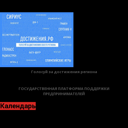
БАННЕРЫ
Голосуй за достижения региона
ГОСУДАРСТВЕННАЯ ПЛАТФОРМА ПОДДЕРЖКИ
ПРЕДПРИНИМАТЕЛЕЙ
Календарь
Июль 2023
Пн
Вт
Ср
Чт
Пт
Сб
Вс