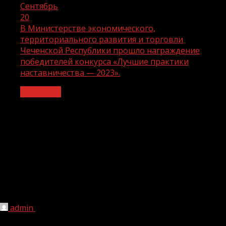
Сентябрь
20
В Министерстве экономического,
территориального развития и торговли
Чеченской Республики прошло награждение
победителей конкурса «Лучшие практики
наставничества — 2023».
Общество
В Министерстве экономического,
территориального развития и
торговли Чеченской Республики
прошло награждение победителей
конкурса «Лучшие практики
наставничества — 2023».
admin
20.09.2023
1 мин чтения
151