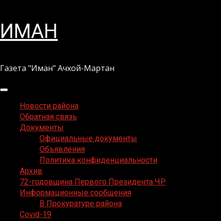
Перейти
ИМАН
к
содержимому
Газета "Иман" Ачхой-Мартан
Основное
меню
Новости района
Обратная связь
Документы
Официальные документы
Объявления
Политика конфиденциальности
Архив
72-годовщина Первого Президента ЧР
Информационные сообщения
В Прокуратуре района
Covid-19