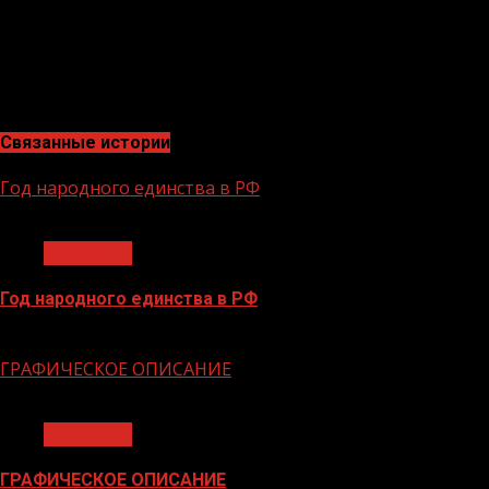
«Производительность труда» так активно возрождает
и развивает механизм наставничества» — заявил
заместитель министра экономического,
территориального развития и торговли Чеченской
Республики Жамалдаев Абдул-Рашид Шаидович.
Связанные истории
Год народного единства в РФ
1 мин чтения
Общество
Год народного единства в РФ
06.02.2026
ГРАФИЧЕСКОЕ ОПИСАНИЕ
1 мин чтения
Общество
ГРАФИЧЕСКОЕ ОПИСАНИЕ