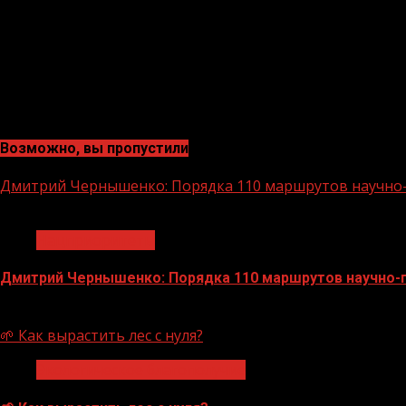
Возможно, вы пропустили
Дмитрий Чернышенко: Порядка 110 маршрутов научно-п
1 мин чтения
Нацприоритеты
Дмитрий Чернышенко: Порядка 110 маршрутов научно-по
07.08.2026
🌱 Как вырастить лес с нуля?
Экологическое благополучие