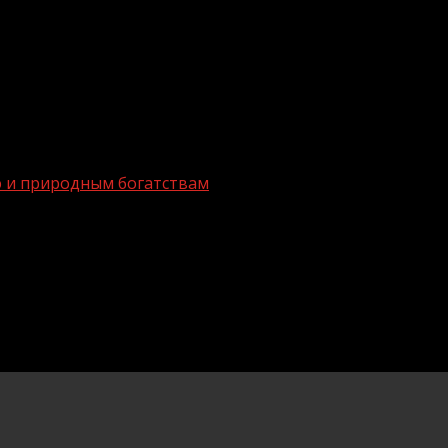
ю и природным богатствам
своему уникальному положению и