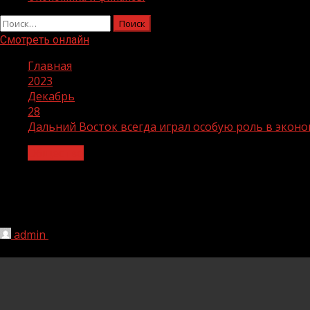
Найти:
Смотреть онлайн
Главная
2023
Декабрь
28
Дальний Восток всегда играл особую роль в эко
Общество
Дальний Восток всегда играл особую
природным богатствам
admin
28.12.2023
1 мин чтения
177