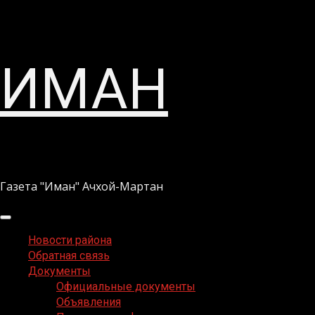
Перейти
ИМАН
к
содержимому
Газета "Иман" Ачхой-Мартан
Основное
меню
Новости района
Обратная связь
Документы
Официальные документы
Объявления