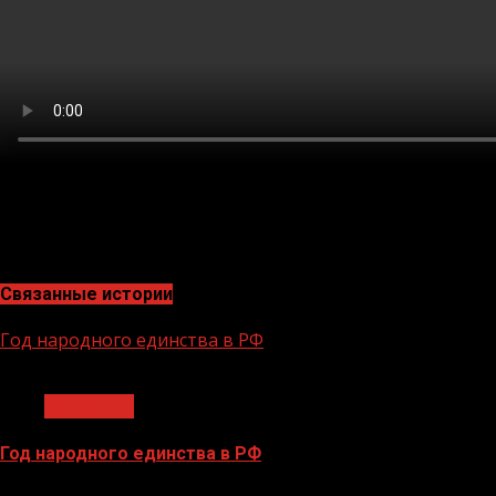
При этом регион был малозаселен, а многие его район
Благодаря нацпроектам программы его развития стали
проекты, строятся школы, больницы, спорткомплексы – 
Связанные истории
Год народного единства в РФ
1 мин чтения
Общество
Год народного единства в РФ