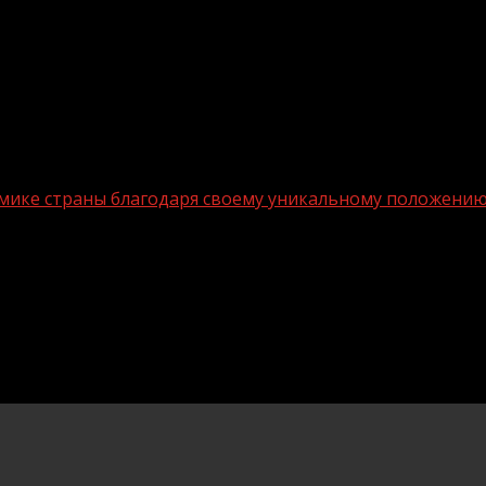
номике страны благодаря своему уникальному положени
 роль в экономике страны благодаря 