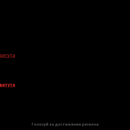
витута
витута
БАННЕРЫ
Голосуй за достижения региона