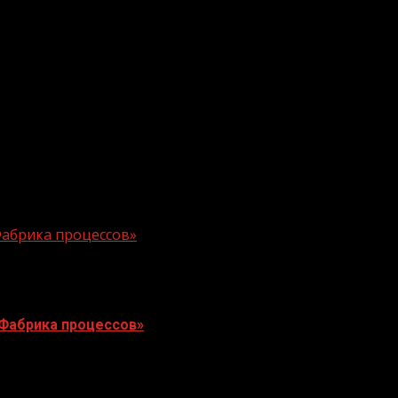
Фабрика процессов»
«Фабрика процессов»
тренинг был проведен для студентов, имея цель...