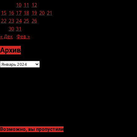
8
9
10
11
12
13
14
15
16
17
18
19
20
21
22
23
24
25
26
27
28
29
30
31
« Дек
Фев »
Архив
Архив
Возможно, вы пропустили