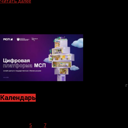
Читать далее
Г
Календарь
Январь 2024
Пн
Вт
Ср
Чт
Пт
Сб
Вс
1
2
3
4
5
6
7