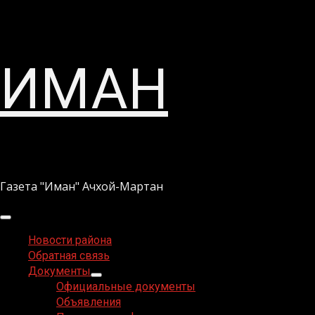
Перейти
ИМАН
к
содержимому
Газета "Иман" Ачхой-Мартан
Основное
меню
Новости района
Обратная связь
Документы
Официальные документы
Объявления