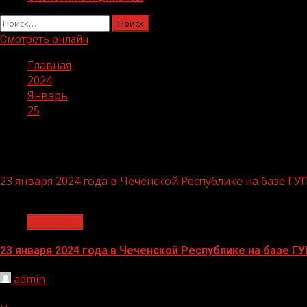
Найти:
Смотреть онлайн
Главная
2024
Январь
25
День:
25.01.2024
23 января 2024 года в Чеченской Республике на базе Г
1 мин чтения
Общество
23 января 2024 года в Чеченской Республике на базе 
admin
25.01.2024
В мероприятии приняли участие студенты Чеченского го