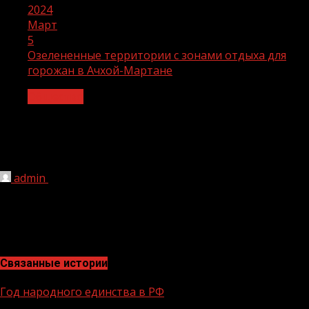
2024
Март
5
Озелененные территории с зонами отдыха для
горожан в Ачхой-Мартане
Общество
Озелененные территории с зонами
отдыха для горожан в Ачхой-Мартане
admin
05.03.2024
155
#центральнаяплощадьгородаачхоймартан
Связанные истории
Год народного единства в РФ
1 мин чтения