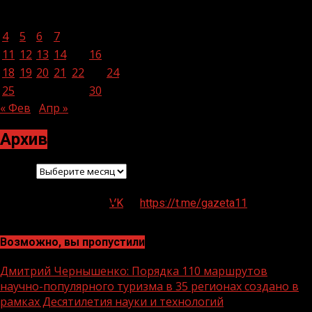
1
2
3
4
5
6
7
8
9
10
11
12
13
14
15
16
17
18
19
20
21
22
23
24
25
26
27
28
29
30
31
« Фев
Апр »
Архив
Архив
VK
https://t.me/gazeta11
Возможно, вы пропустили
Дмитрий Чернышенко: Порядка 110 маршрутов
научно-популярного туризма в 35 регионах создано в
рамках Десятилетия науки и технологий