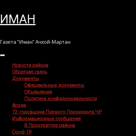
Перейти
ИМАН
к
содержимому
Газета "Иман" Ачхой-Мартан
Основное
меню
Новости района
Обратная связь
Документы
Официальные документы
Объявления
Политика конфиденциальности
Архив
72-годовщина Первого Президента ЧР
Информационные сообщения
В Прокуратуре района
Covid-19