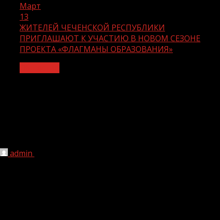
Март
13
ЖИТЕЛЕЙ ЧЕЧЕНСКОЙ РЕСПУБЛИКИ
ПРИГЛАШАЮТ К УЧАСТИЮ В НОВОМ СЕЗОНЕ
ПРОЕКТА «ФЛАГМАНЫ ОБРАЗОВАНИЯ»
Общество
ЖИТЕЛЕЙ ЧЕЧЕНСКОЙ РЕСПУБЛИКИ
ПРИГЛАШАЮТ К УЧАСТИЮ В НОВОМ
СЕЗОНЕ ПРОЕКТА «ФЛАГМАНЫ
ОБРАЗОВАНИЯ»
admin
13.03.2024
1 мин чтения
143
Целью проекта «Флагманы образования»
президентской платформы «Россия страна –
возможностей» является создание условий