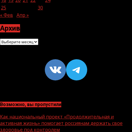
25
26
27
28
29
30
31
« Фев
Апр »
Архив
Архив
VK
https://t
Возможно, вы пропустили
Как национальный проект «Продолжительная и
активная жизнь» помогает россиянам держать свое
здоровье под контролем