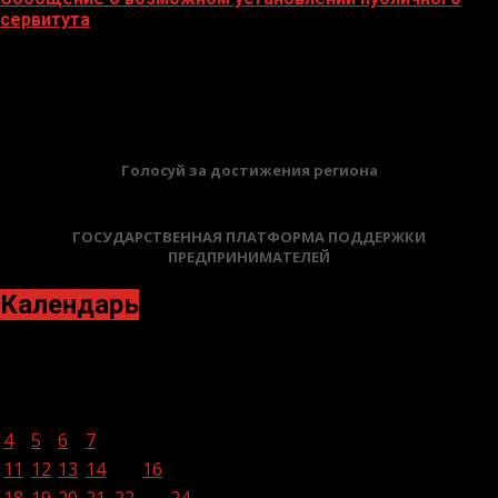
сервитута
02.02.2026
БАННЕРЫ
Голосуй за достижения региона
ГОСУДАРСТВЕННАЯ ПЛАТФОРМА ПОДДЕРЖКИ
ПРЕДПРИНИМАТЕЛЕЙ
Календарь
Март 2024
Пн
Вт
Ср
Чт
Пт
Сб
Вс
1
2
3
4
5
6
7
8
9
10
11
12
13
14
15
16
17
18
19
20
21
22
23
24