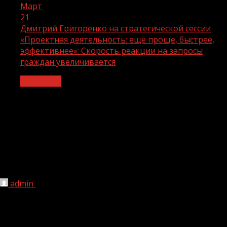
Март
21
Дмитрий Григоренко на стратегической сессии
«Проектная деятельность: ещё проще, быстрее,
эффективнее»: Скорость реакции на запросы
граждан увеличивается
Общество
Дмитрий Григоренко на
стратегической сессии «Проектная
деятельность: ещё проще, быстрее,
эффективнее»: Скорость реакции на
запросы граждан увеличивается
admin
21.03.2024
1 мин чтения
185
Правительство совершенствует систему управления