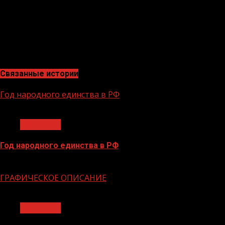
расширением их количества планируется внедрить так
называемый чек-лист. Это единый стандарт, которому
будут соответствовать все процедуры, выполняемые
при реализации мероприятий и достижении
показателей проектов.
Связанные истории
Год народного единства в РФ
1 мин чтения
Общество
Год народного единства в РФ
06.02.2026
ГРАФИЧЕСКОЕ ОПИСАНИЕ
1 мин чтения
Общество