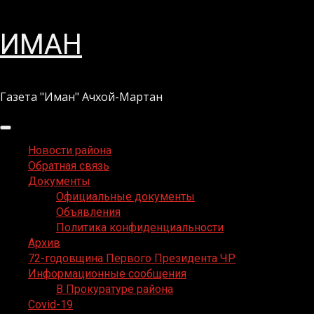
Перейти
ИМАН
к
содержимому
Газета "Иман" Ачхой-Мартан
Основное
меню
Новости района
Обратная связь
Документы
Официальные документы
Объявления
Политика конфиденциальности
Архив
72-годовщина Первого Президента ЧР
Информационные сообщения
В Прокуратуре района
Covid-19