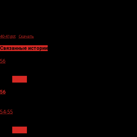
40-41got
Скачать
Связанные истории
56
1 мин чтения
Архив
56
05.08.2026
54-55
1 мин чтения
Архив