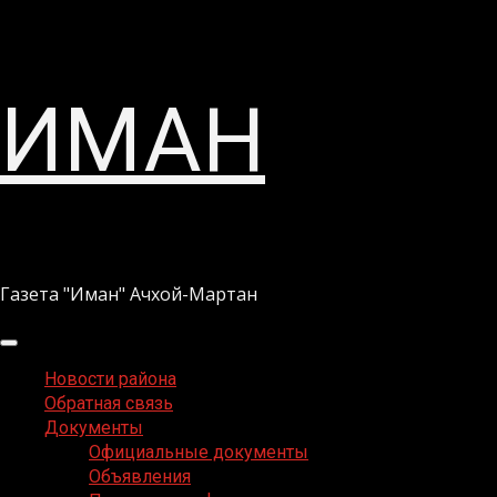
Перейти
ИМАН
к
содержимому
Газета "Иман" Ачхой-Мартан
Основное
меню
Новости района
Обратная связь
Документы
Официальные документы
Объявления