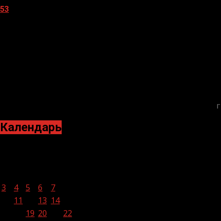
53
05.08.2026
Г
Календарь
Июнь 2024
Пн
Вт
Ср
Чт
Пт
Сб
Вс
1
2
3
4
5
6
7
8
9
10
11
12
13
14
15
16
17
18
19
20
21
22
23