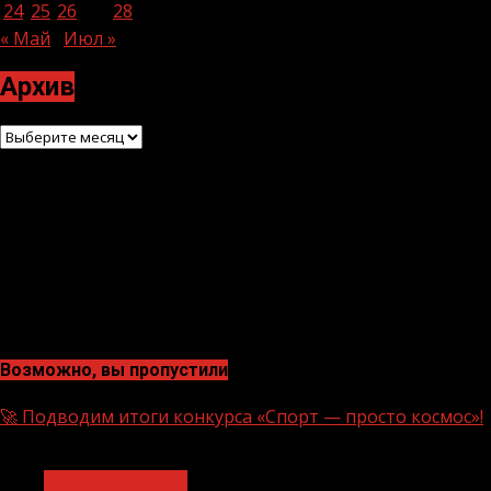
24
25
26
27
28
29
30
« Май
Июл »
Архив
Архив
Возможно, вы пропустили
🚀 Подводим итоги конкурса «Спорт — просто космос»!
1 мин чтения
Нацприоритеты