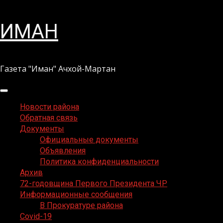
Перейти
ИМАН
к
содержимому
Газета "Иман" Ачхой-Мартан
Основное
меню
Новости района
Обратная связь
Документы
Официальные документы
Объявления
Политика конфиденциальности
Архив
72-годовщина Первого Президента ЧР
Информационные сообщения
В Прокуратуре района
Covid-19