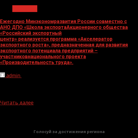
Общество
Ежегодно Минэкономразвития России совместно с
АНО ДПО «Школа экспортаАкционерного общества
«Российский экспортный
центр» реализуется программа «Акселератор
экспортного роста», предназначенная для развития
экспортного потенциала предприятий –
участниковнационального проекта
«Производительность труда».
admin
30.08.2024
Статья Цель программы помочь предприятию пройти
все шаги по циклу экспортного проекта и избежать
распространенных ошибок, в том числе...
Читать далее
БАННЕРЫ
Голосуй за достижения региона