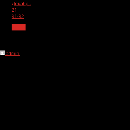
Декабрь
21
91-92
Архив
91-92
admin
21.12.2024
1 мин чтения
1 185