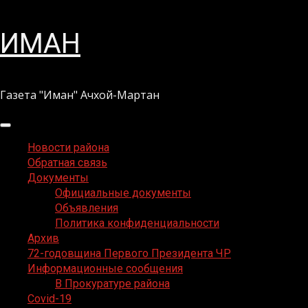
Перейти
ИМАН
к
содержимому
Газета "Иман" Ачхой-Мартан
Основное
меню
Новости района
Обратная связь
Документы
Официальные документы
Объявления
Политика конфиденциальности
Архив
72-годовщина Первого Президента ЧР
Информационные сообщения
В Прокуратуре района
Covid-19