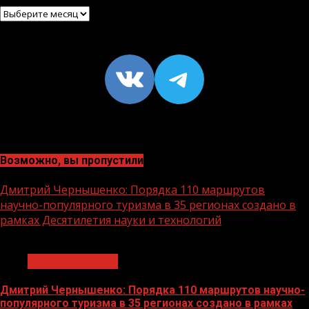
Архив
VK
https://t
Возможно, вы пропустили
Дмитрий Чернышенко: Порядка 110 маршрутов
научно-популярного туризма в 35 регионах создано в
рамках Десятилетия науки и технологий
1 мин чтения
Нацприоритеты
Дмитрий Чернышенко: Порядка 110 маршрутов научно-
популярного туризма в 35 регионах создано в рамках