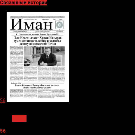
Связанные истории
56
1 мин чтения
Архив
56