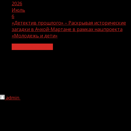
2026
Июль
6
«Детектив прошлого» – Раскрывая исторические
загадки в Ачхой-Мартане в рамках нацпроекта
«Молодежь и дети»
Молодёжь и дети
«Детектив прошлого» – Раскрывая
исторические загадки в Ачхой-
Мартане в рамках нацпроекта
«Молодежь и дети»
admin
06.07.2026
1 мин чтения
35