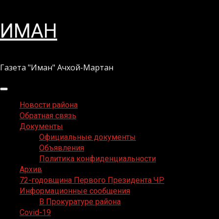
Перейти
ИМАН
к
содержимому
Газета "Иман" Ачхой-Мартан
Основное
меню
Новости района
Обратная связь
Документы
Официальные документы
Объявления
Политика конфиденциальности
Архив
72-годовщина Первого Президента ЧР
Информационные сообщения
В Прокуратуре района
Covid-19