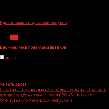
СВО
Вдохновляясь подвигами предков
1 мин чтения
СВО
Вдохновляясь подвигами предков
admin
30.06.2026
Вдохновляющие подвиги наших доблестных
защитников во времена Великой Отечественной
войны — это яркий образец того, как
самоотверженность,...
Читать далее
Ссылки на социальные сети филиала государственного
фонда поддержки участников СВО «Защитники
Отечества» по Чеченской Республике
1 мин чтения