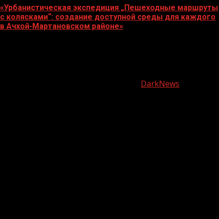
«Урбанистическая экспедиция „Пешеходные маршруты
с колясками“: создание доступной среды для каждого
в Ачхой-Мартановском районе»
07.08.2026
О
нас
Copyright © Все права защищены.
|
DarkNews
от AF
themes.