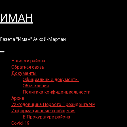
Перейти
ИМАН
к
содержимому
Газета "Иман" Ачхой-Мартан
Основное
меню
Новости района
Обратная связь
Документы
Официальные документы
Объявления
Политика конфиденциальности
Архив
72-годовщина Первого Президента ЧР
Информационные сообщения
В Прокуратуре района
Covid-19