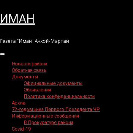
Перейти
ИМАН
к
содержимому
Газета "Иман" Ачхой-Мартан
Основное
меню
Новости района
Обратная связь
Документы
Официальные документы
Объявления
Политика конфиденциальности
Архив
72-годовщина Первого Президента ЧР
Информационные сообщения
В Прокуратуре района
Covid-19