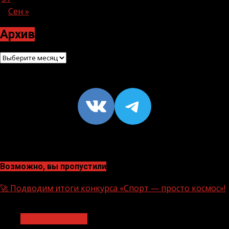
Сен »
Архив
Архив
VK
https://t
Возможно, вы пропустили
🚀 Подводим итоги конкурса «Спорт — просто космос»!
1 мин чтения
Нацприоритеты