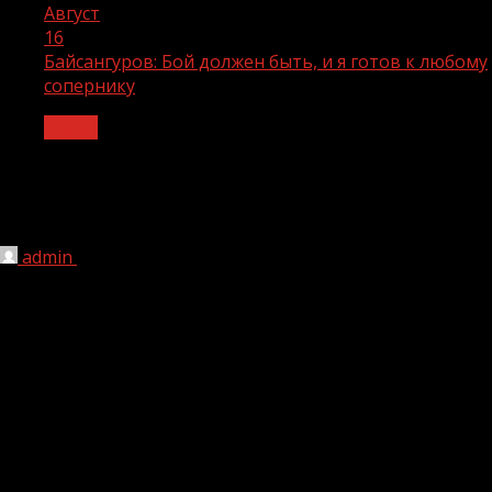
Август
16
Байсангуров: Бой должен быть, и я готов к любому
сопернику
Спорт
Байсангуров: Бой должен быть, и я
готов к любому сопернику
admin
16.08.2020
1 мин чтения
248
Экс-обладатель континентальных титулов по версии
WBO и IBF Хусейн «Бриллиант из Грозного» Байсангуров
16(14)-1-0 уверен, что выбрал себе неудобного
оппонента и может выйти на победную тропу
против любого соперника.