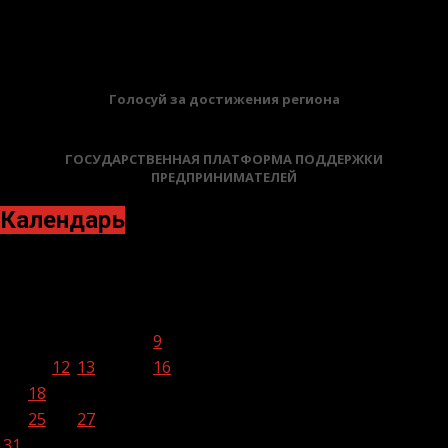
21.11.2023
БАННЕРЫ
Голосуй за достижения региона
ГОСУДАРСТВЕННАЯ ПЛАТФОРМА ПОДДЕРЖКИ
ПРЕДПРИНИМАТЕЛЕЙ
Календарь
Август 2020
Пн
Вт
Ср
Чт
Пт
Сб
Вс
1
2
3
4
5
6
7
8
9
10
11
12
13
14
15
16
17
18
19
20
21
22
23
24
25
26
27
28
29
30
31