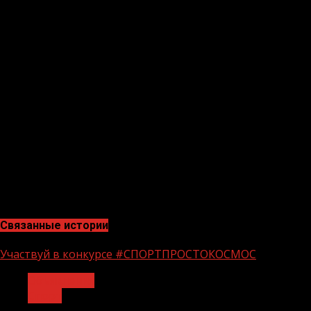
прокомментировал Хусейн Байсангуров.
Хусейн реально смотрит на вещи, понимает, что
ограничения из-за пандемии остановят некоторых
зрителей, но тем не менее ожидает большую
поддержку своих болельщиков.
«Думаю, что на бой придут много людей поболеть за
меня. Это близкие родственники, друзья и вообще
просто любители этого прекрасного вида спорта. Тем
не менее, будут ограничения, и я уверен многие
побоятся этого вируса. И это правильно на самом деле,
потому что здоровье превыше всего», — добавил
боксёр.
Связанные истории
Участвуй в конкурсе #СПОРТПРОСТОКОСМОС
Объявления
Спорт