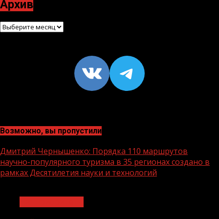
Архив
Архив
VK
https://t
Возможно, вы пропустили
Дмитрий Чернышенко: Порядка 110 маршрутов
научно-популярного туризма в 35 регионах создано в
рамках Десятилетия науки и технологий
1 мин чтения
Нацприоритеты