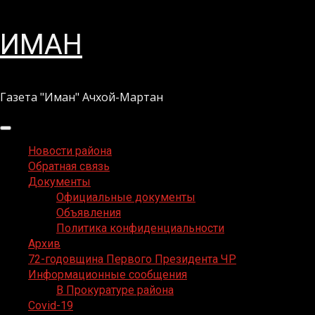
Перейти
ИМАН
к
содержимому
Газета "Иман" Ачхой-Мартан
Основное
меню
Новости района
Обратная связь
Документы
Официальные документы
Объявления
Политика конфиденциальности
Архив
72-годовщина Первого Президента ЧР
Информационные сообщения
В Прокуратуре района
Covid-19