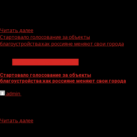
Ко Всероссийскому голосованию за объекты
благоустройства от Чеченской Республики
присоединились свыше 304 тысяч человек. В числе
самых...
Читать далее
Стартовало голосование за объекты
благоустройства:как россияне меняют свои города
1 мин чтения
Инфраструктура для жизни
Стартовало голосование за объекты
благоустройства:как россияне меняют свои города
admin
22.04.2026
Информационный повод: с 21 апреля по 12 июня у
россиян снова есть возможность выбрать, как будет
выглядеть...
Читать далее
БАННЕРЫ