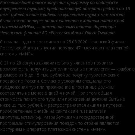
Россельхозбанк также запустил программу по поддержке
внутреннего туризма, предполагающей возврат средств до 15
тыс. рублей в виде кэшбека за купленные туры, с чем может
быть связан интерес наших клиентов к картам платежной
системы «МИР»», — отметила заместитель директора
Чеченского филиала АО «Россельхозбанк» Ольга Тычкова.
С начала года по состоянию на 25.08.2020 Чеченский филиал
Россельхозбанка выпустил порядка 47 тысяч карт платежной
системы «МИР».
С 21 по 28 августа включительно у клиентов появится
возможность получить дополнительные привилегии — кэшбэк в
размере от 5 до 15 тыс. рублей за покупку туристических
поездок по России. Согласно условиям специального
предложения тур или проживание в гостинице должны
составлять не менее 5 дней 4 ночей. При этом общая
стоимость пакетного тура или проживания должна быть не
ниже 25 тыс. рублей, и распространяется акция на путевки,
приобретенные онлайн на сайтах sale.russia.travel и
мирпутешествий.рф. Разработчиками государственной
программы стимулирования поездок по стране являются
Ростуризм и оператор платежной системы «МИР».