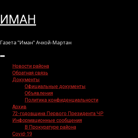
Перейти
ИМАН
к
содержимому
Газета "Иман" Ачхой-Мартан
Основное
меню
Новости района
Обратная связь
Документы
Официальные документы
Объявления
Политика конфиденциальности
Архив
72-годовщина Первого Президента ЧР
Информационные сообщения
В Прокуратуре района
Covid-19