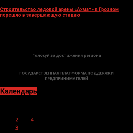
Строительство ледовой арены «Ахмат» в Грозном
перешло в завершающую стадию
12.06.2026
БАННЕРЫ
Голосуй за достижения региона
ГОСУДАРСТВЕННАЯ ПЛАТФОРМА ПОДДЕРЖКИ
ПРЕДПРИНИМАТЕЛЕЙ
Календарь
Сентябрь 2020
Пн
Вт
Ср
Чт
Пт
Сб
Вс
1
2
3
4
5
6
7
8
9
10
11
12
13