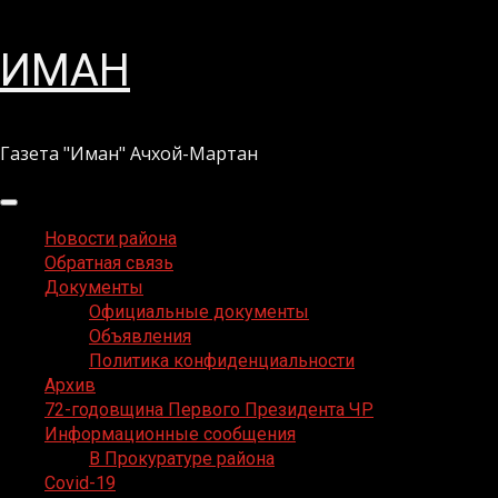
Перейти
ИМАН
к
содержимому
Газета "Иман" Ачхой-Мартан
Основное
меню
Новости района
Обратная связь
Документы
Официальные документы
Объявления
Политика конфиденциальности
Архив
72-годовщина Первого Президента ЧР
Информационные сообщения
В Прокуратуре района
Covid-19