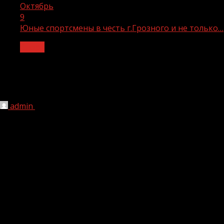
Октябрь
9
Юные спортсмены в честь г.Грозного и не только…
Спорт
Юные спортсмены в честь г.Грозного
и не только…
admin
09.10.2020
1 мин чтения
297
5 октября в Чеченской Республике отмечаются три
праздничных даты — День города Грозного, День
молодежи и День учителя.
Для воспитанников спортивной школы №1 Ачхой-
Мартановского района стало доброй традицией
проводить различные турниры и соревнования в честь