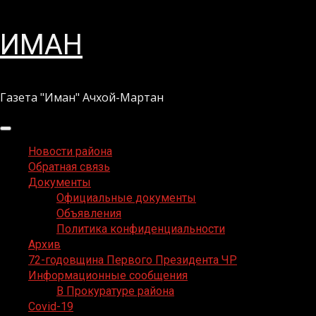
Перейти
ИМАН
к
содержимому
Газета "Иман" Ачхой-Мартан
Основное
меню
Новости района
Обратная связь
Документы
Официальные документы
Объявления
Политика конфиденциальности
Архив
72-годовщина Первого Президента ЧР
Информационные сообщения
В Прокуратуре района
Covid-19