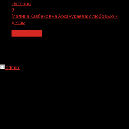
Октябрь
9
Малика Казбековна Арсанукаева: с любовью к
детям
Образование
Малика Казбековна Арсанукаева: с
любовью к детям
admin
09.10.2020
1 мин чтения
303
В наше время стало привычным по поводу или без
оного обвинять во всех грехах учителя. Ругают
педагогов и за неуспеваемость своих детей, которые у
всех родителей, как правило, очень продвинуты,
разумны и чуть ли не ангелы во плоти…
Нередки и случаи обвинений в адрес таких