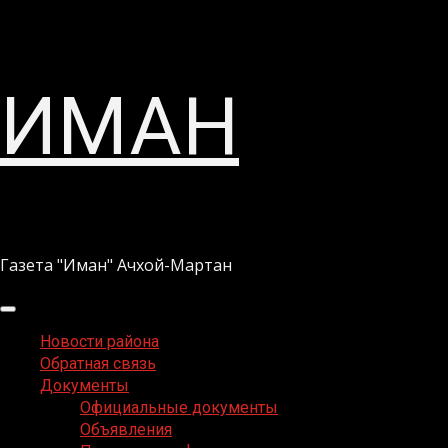
Перейти
ИМАН
к
содержимому
Газета "Иман" Ачхой-Мартан
Основное
меню
Новости района
Обратная связь
Документы
Официальные документы
Объявления