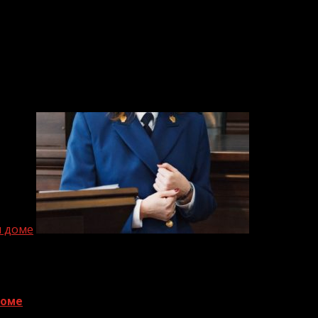
м доме
доме