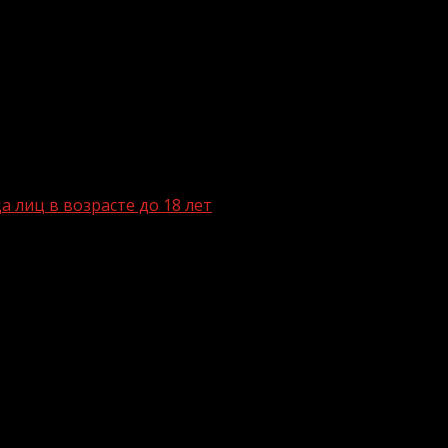
 лиц в возрасте до 18 лет
енение труда лиц в возрасте до 18 ле
сийской Федерации запрещается применение труда лиц в
тах, а также на работах, выполнение которых может п