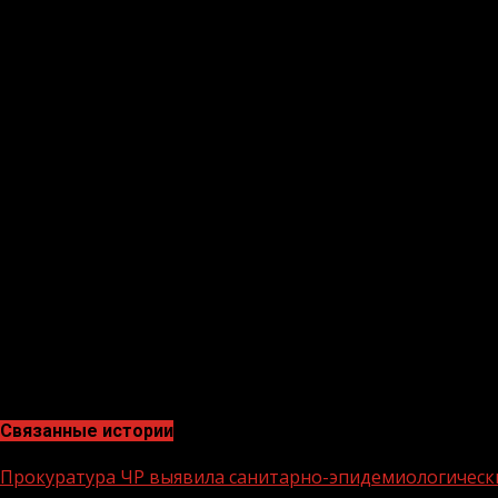
(игорный бизнес, работа в ночных кабаре и клубах, п
токсическими препаратами, материалами эротического
Запрещаются переноска и передвижение работниками 
Перечень работ, на которых запрещается применение 
порядке, установленном Правительством Российской Ф
отношений (постановление Правительства Российской Ф
Кроме того, статья 268 Трудового кодекса Российской
привлекать несовершеннолетних к сверхурочным работ
Также статья 282 Трудового кодекса Российской Феде
привлекать его к работам, выполняемым вахтовым ме
жалобами на нарушения трудовых прав граждане могут 
Связанные истории
Прокуратура ЧР выявила санитарно-эпидемиологическ