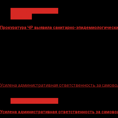
1 мин чтения
В Прокуратуре района
Общество
Прокуратура ЧР выявила санитарно-эпидемиологически
25.12.2020
Усилена административная ответственность за само
1 мин чтения
В Прокуратуре района
Усилена административная ответственность за самов