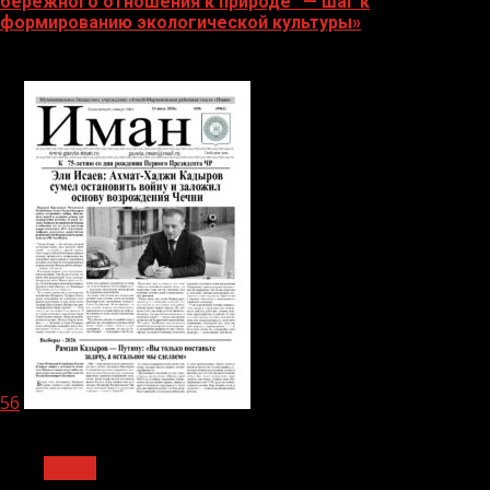
бережного отношения к природе“ — шаг к
формированию экологической культуры»
06.08.2026
56
1 мин чтения
Архив