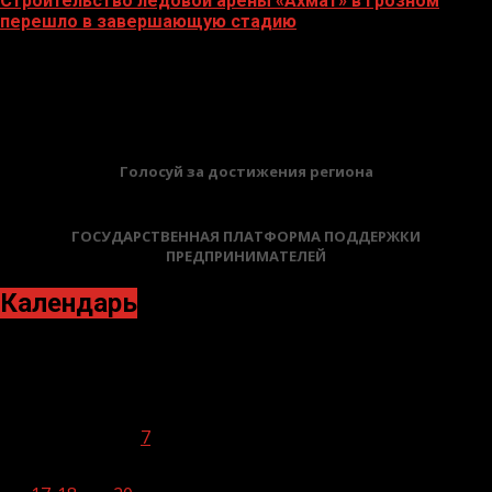
Строительство ледовой арены «Ахмат» в Грозном
перешло в завершающую стадию
12.06.2026
БАННЕРЫ
Голосуй за достижения региона
ГОСУДАРСТВЕННАЯ ПЛАТФОРМА ПОДДЕРЖКИ
ПРЕДПРИНИМАТЕЛЕЙ
Календарь
Ноябрь 2020
Пн
Вт
Ср
Чт
Пт
Сб
Вс
1
2
3
4
5
6
7
8
9
10
11
12
13
14
15