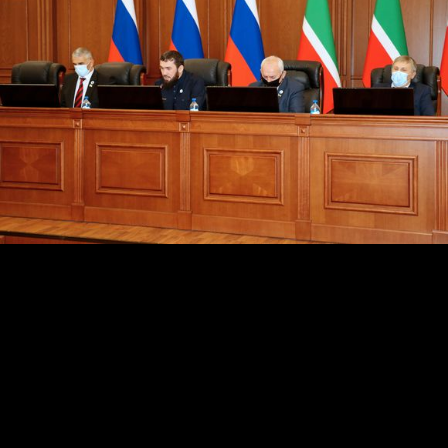
Так, закон «О внесении изменения в статью 1 Закона
ЧР «Об установлении величины прожиточного
минимума пенсионера в ЧР на 2021 год»
предусматривает увеличение размера прожиточного
минимума пенсионера на 524 рубля по сравнению с
Законом ЧР № 62-РЗ от 16.10.2020 года «Об
установлении величины прожиточного минимума
пенсионера в ЧР».