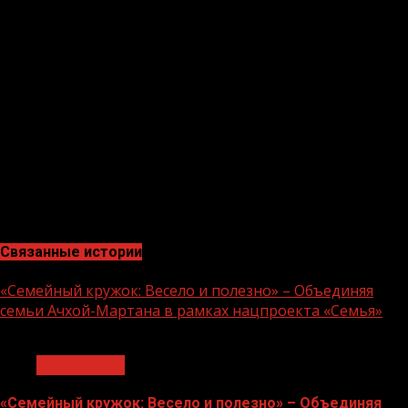
Президента РФ по внутренней политике Андреем
Яриным, Секретарём Генерального совета партии
«Единая Россия» Андреем Турчаком и руководством
Росреестра. Также была обсуждена
эпидемиологическая ситуация в Чеченской
Республике, которая благодаря принятым по
поручению Главы ЧР Р. Кадырова мерам находится
под контролем. Я убедительно призываю жителей
нашей республики соблюдать предписания
Роспотребнадзора. Берегите себя и своих близких»,
— добавил Магомед Даудов.
Связанные истории
«Семейный кружок: Весело и полезно» – Объединяя
семьи Ачхой-Мартана в рамках нацпроекта «Семья»
1 мин чтения
Без рубрики
«Семейный кружок: Весело и полезно» – Объединяя