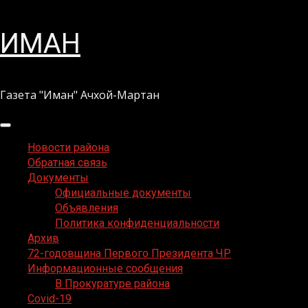
Перейти
ИМАН
к
содержимому
Газета "Иман" Ачхой-Мартан
Основное
меню
Новости района
Обратная связь
Документы
Официальные документы
Объявления
Политика конфиденциальности
Архив
72-годовщина Первого Президента ЧР
Информационные сообщения
В Прокуратуре района
Covid-19