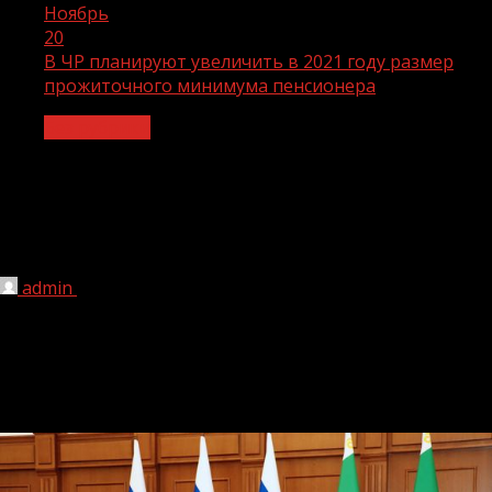
Ноябрь
20
В ЧР планируют увеличить в 2021 году размер
прожиточного минимума пенсионера
Без рубрики
В ЧР планируют увеличить в 2021 году
размер прожиточного минимума
пенсионера
admin
20.11.2020
1 мин чтения
251
В Грозном состоялось 109-е заседание Парламента ЧР, на
котором в первом чтении приняли три республиканских
закона.