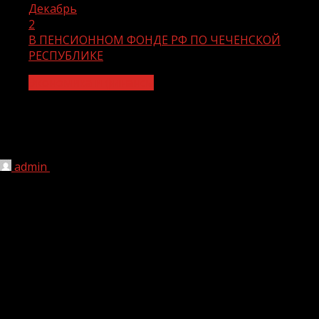
Декабрь
2
В ПЕНСИОННОМ ФОНДЕ РФ ПО ЧЕЧЕНСКОЙ
РЕСПУБЛИКЕ
Экономика и финансы
В ПЕНСИОННОМ ФОНДЕ РФ ПО
ЧЕЧЕНСКОЙ РЕСПУБЛИКЕ
admin
02.12.2020
1 мин чтения
264
Пенсии военнослужащим: особенности назначения
и ее виды
Военные пенсионеры получают пенсию за выслугу лет
или по инвалидности по линии Министерства обороны,
МВД, ФСБ и ряда других силовых ведомств.
Многие военнослужащие после увольнения с военной