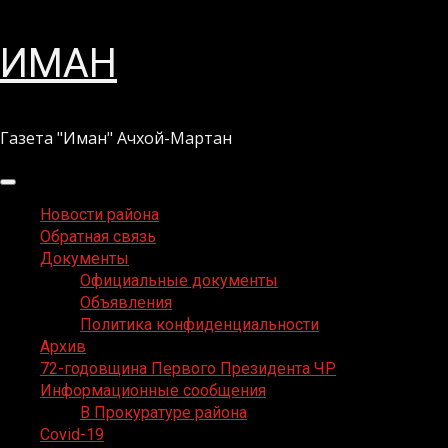
Перейти
ИМАН
к
содержимому
Газета "Иман" Ачхой-Мартан
Основное
меню
Новости района
Обратная связь
Документы
Официальные документы
Объявления
Политика конфиденциальности
Архив
72-годовщина Первого Президента ЧР
Информационные сообщения
В Прокуратуре района
Covid-19