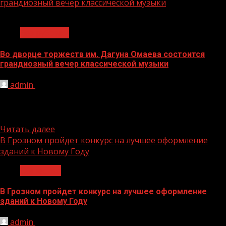
грандиозный вечер классической музыки
1 мин чтения
Без рубрики
Во дворце торжеств им. Дагуна Омаева состоится
грандиозный вечер классической музыки
admin
08.12.2020
В Грозном на концерте классической музыки выступят
пианист Дмитрий Маслеев и виолончелист Александр
Рамм. Фото с сайта:...
Читать далее
В Грозном пройдет конкурс на лучшее оформление
зданий к Новому Году
Общество
В Грозном пройдет конкурс на лучшее оформление
зданий к Новому Году
admin
08.12.2020