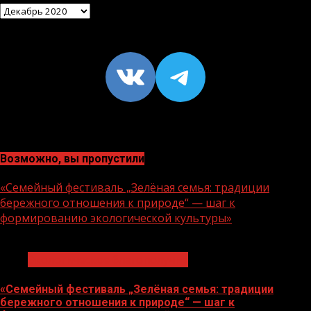
Архив
VK
https://t
Возможно, вы пропустили
«Семейный фестиваль „Зелёная семья: традиции
бережного отношения к природе“ — шаг к
формированию экологической культуры»
1 мин чтения
Экологическое благополучие
«Семейный фестиваль „Зелёная семья: традиции
бережного отношения к природе“ — шаг к