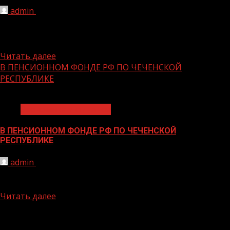
admin
08.12.2020
Глава Чеченской Республики Рамзан Кадыров провел
заседание Оперативного штаба по борьбе с COVID-19 и
ознакомился с эпидемиологической...
Читать далее
В ПЕНСИОННОМ ФОНДЕ РФ ПО ЧЕЧЕНСКОЙ
РЕСПУБЛИКЕ
1 мин чтения
Экономика и финансы
В ПЕНСИОННОМ ФОНДЕ РФ ПО ЧЕЧЕНСКОЙ
РЕСПУБЛИКЕ
admin
08.12.2020
На 6,3% будут проиндексированы с 1 января 2021 года
все страховые пенсии в России С 1 января...
Читать далее
БАННЕРЫ