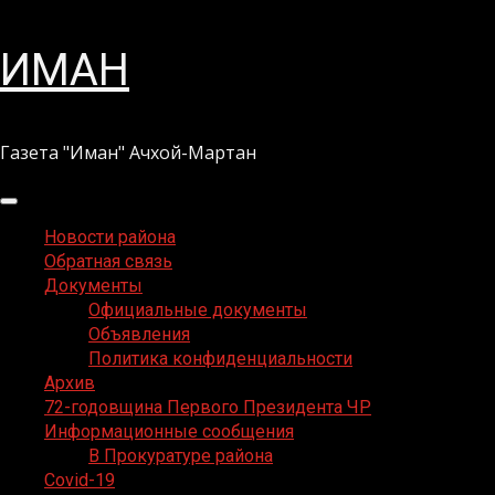
Перейти
ИМАН
к
содержимому
Газета "Иман" Ачхой-Мартан
Основное
меню
Новости района
Обратная связь
Документы
Официальные документы
Объявления
Политика конфиденциальности
Архив
72-годовщина Первого Президента ЧР
Информационные сообщения
В Прокуратуре района
Covid-19