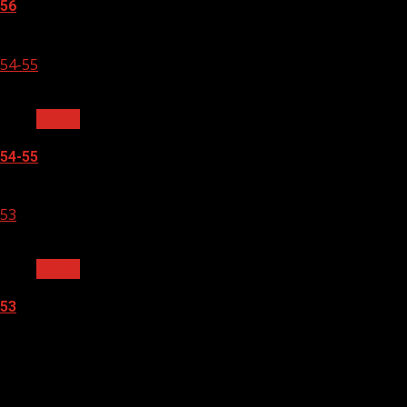
56
05.08.2026
54-55
1 мин чтения
Архив
54-55
05.08.2026
53
1 мин чтения
Архив
53
05.08.2026
О
нас