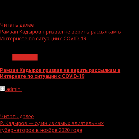
В столице республике 17 декабря стартует конкурс на
лучшее новогоднее оформление фасадов зданий и
прилегающих к ним...
Читать далее
Рамзан Кадыров призвал не верить рассылкам в
Интернете по ситуации с COVID-19
1 мин чтения
Общество
Рамзан Кадыров призвал не верить рассылкам в
Интернете по ситуации с COVID-19
admin
08.12.2020
Глава Чеченской Республики Рамзан Кадыров призвал
не верить рассылаемым в сети Интернет сообщениям и
не распространять их. ...
Читать далее
Р. Кадыров — один из самых влиятельных
губернаторов в ноябре 2020 года
1 мин чтения