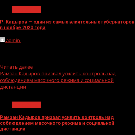
Без рубрики
Р. Кадыров — один из самых влиятельных губернаторов
в ноябре 2020 года
admin
08.12.2020
Глава Чеченской Республики Рамзан Кадыров занял
второе место в рейтинге самых влиятельных
руководителей регионов России за ноябрь...
Читать далее
Рамзан Кадыров призвал усилить контроль над
соблюдением масочного режима и социальной
дистанции
1 мин чтения
Без рубрики
Рамзан Кадыров призвал усилить контроль над
соблюдением масочного режима и социальной
дистанции