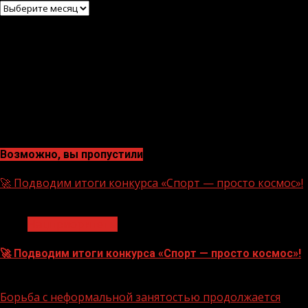
Архив
Возможно, вы пропустили
🚀 Подводим итоги конкурса «Спорт — просто космос»!
1 мин чтения
Нацприоритеты
🚀 Подводим итоги конкурса «Спорт — просто космос»!
06.08.2026
Борьба с неформальной занятостью продолжается