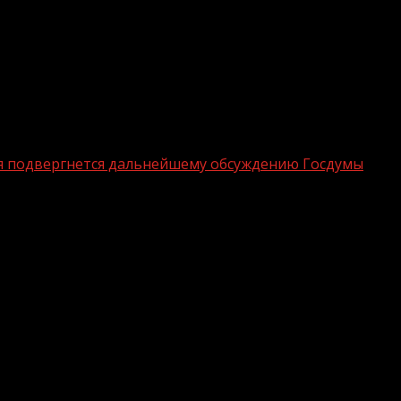
я подвергнется дальнейшему обсуждению Госдумы
ного обучения подвергнется дальней
 единогласно сняла с рассмотрения законопроект об опре
ной Думы РФ.