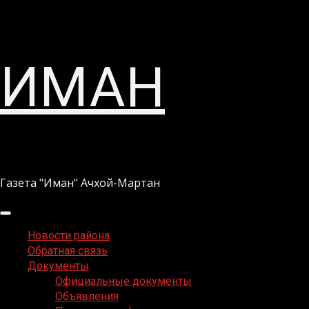
Перейти
ИМАН
к
содержимому
Газета "Иман" Ачхой-Мартан
Основное
меню
Новости района
Обратная связь
Документы
Официальные документы
Объявления