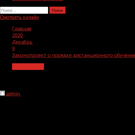
Найти:
Смотреть онлайн
Главная
2020
Декабрь
9
Законопроект о порядке дистанционного обучени
Образование
Законопроект о порядке дистанцион
admin
09.12.2020
1 мин чтения
207
9 декабря Государственная Дума на пленарном заседании
«Грозный-информ» сообщили в пресс-службе Государствен