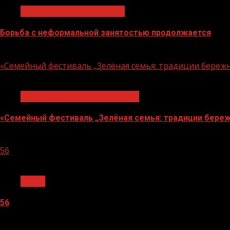
Неформальная занятость
Борьба с неформальной занятостью продолжается
06.08.2026
«Семейный фестиваль „Зелёная семья: традиции береж
1 мин чтения
Экологическое благополучие
«Семейный фестиваль „Зелёная семья: традиции береж
06.08.2026
56
1 мин чтения
Архив
56
05.08.2026