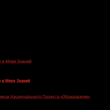
данному законопроекту с просьбой его дополнительно 
 Володин. — Когда речь идет о таких важных вопросах,
ий. Правильно было бы вести диалог с родительским с
ет за ситуацию, связанную с пандемией, чтобы понять,
раз говорит о том, что не надо спешить в таких важных
ы всесторонне обсуждаться.
е в Мире Знаний
е в Мире Знаний
Рамках Национального Проекта «Образование»