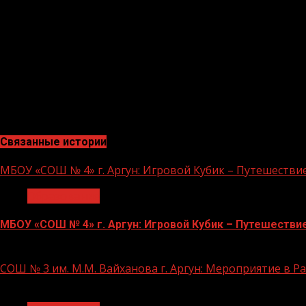
«Нам поступает огромное количество сообщений по 
сказал Председатель Государственной Думы Вячеслав
обсуждать, прежде чем выносить для принятия решен
ними обсудить. Послушать врачей — тех, кто отвеча
решение».
По словам Председателя, сегодняшнее голосование как 
что вопросы, затрагивающие интересы граждан, должн
Связанные истории
МБОУ «СОШ № 4» г. Аргун: Игровой Кубик – Путешестви
Образование
МБОУ «СОШ № 4» г. Аргун: Игровой Кубик – Путешестви
21.11.2023
СОШ № 3 им. М.М. Вайханова г. Аргун: Мероприятие в 
1 мин чтения