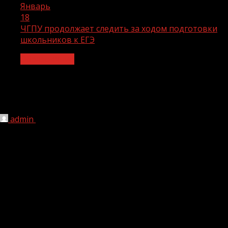
Январь
18
ЧГПУ продолжает следить за ходом подготовки
школьников к ЕГЭ
Образование
ЧГПУ продолжает следить за ходом
подготовки школьников к ЕГЭ
admin
18.01.2021
1 мин чтения
243
Представители Чеченского государственного
педагогического университета продолжают следить за
ходом подготовки школьников к единому госэкзамену в
рамках проекта «ЕГЭ с ЧГПУ».
На этот раз делегация из вуза во главе с проректором
ЧГПУ по общим вопросам Ахмедом Ажиевым посетила