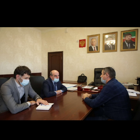
школу №5 с. Ачхой-Мартан, где проходят
подготовительные занятия учащихся по русскому
языку.
Представители педуниверситета понаблюдали за
ходом занятия, обсудили с учащимися и их