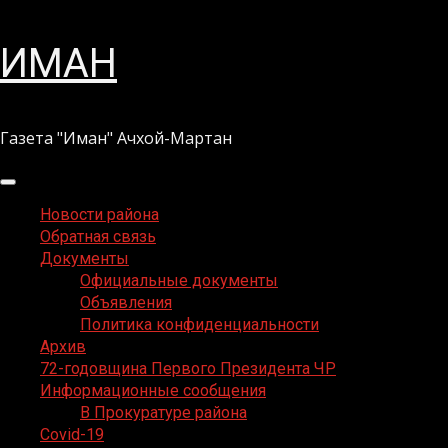
Перейти
ИМАН
к
содержимому
Газета "Иман" Ачхой-Мартан
Основное
меню
Новости района
Обратная связь
Документы
Официальные документы
Объявления
Политика конфиденциальности
Архив
72-годовщина Первого Президента ЧР
Информационные сообщения
В Прокуратуре района
Covid-19