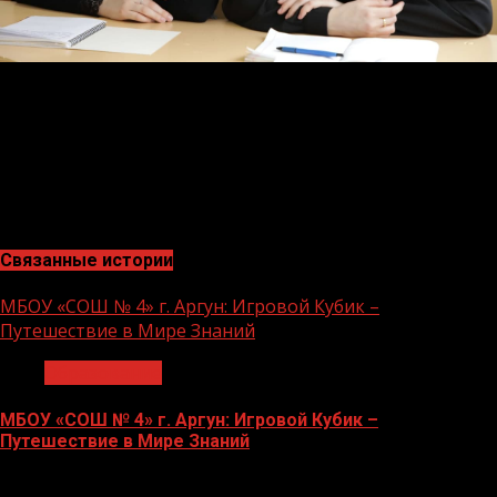
Напомним, подготовка учащихся в рамках «ЕГЭ с ЧГПУ»
будет длиться 6 месяцев. График занятий
синхронизирован со школьным расписанием и
выстроен так, чтобы школьники могли посещать
встречи с репетитором без ущерба для основной
программы.
Связанные истории
МБОУ «СОШ № 4» г. Аргун: Игровой Кубик –
Путешествие в Мире Знаний
Образование
МБОУ «СОШ № 4» г. Аргун: Игровой Кубик –
Путешествие в Мире Знаний
21.11.2023