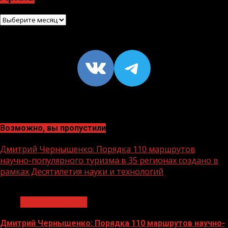
Архив
VK
https://t
Возможно, вы пропустили
Дмитрий Чернышенко: Порядка 110 маршрутов
научно-популярного туризма в 35 регионах создано в
рамках Десятилетия науки и технологий
1 мин чтения
Нацприоритеты
Дмитрий Чернышенко: Порядка 110 маршрутов научно-