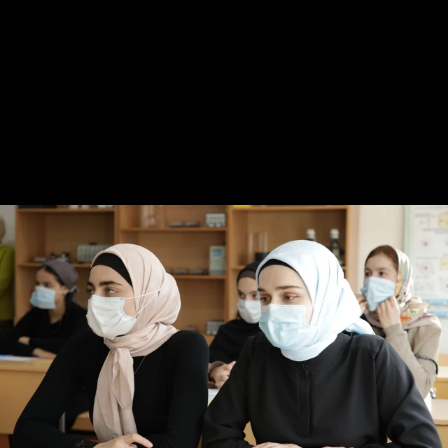
репетиторами, насколько продуктивно проходят их
встречи, а также выслушали мнения и замечания
участников проекта.
Школьники отметили, что подготовка к экзамену
проходит интересно и продуктивно. С начала занятий
ребята успели закрепить уже имеющиеся знания по
предмету и повысить свои навыки в решении
некоторых заданий ЕГЭ.