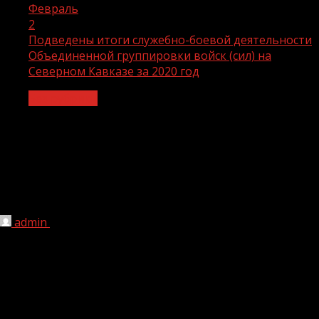
Февраль
2
Подведены итоги служебно-боевой деятельности
Объединенной группировки войск (сил) на
Северном Кавказе за 2020 год
Без рубрики
Подведены итоги служебно-боевой
деятельности Объединенной
группировки войск (сил) на Северном
Кавказе за 2020 год
admin
02.02.2021
1 мин чтения
236
В Объединенной группировке войск (сил) по
проведению контртеррористических операций на
территории Северо-Кавказского региона состоялось