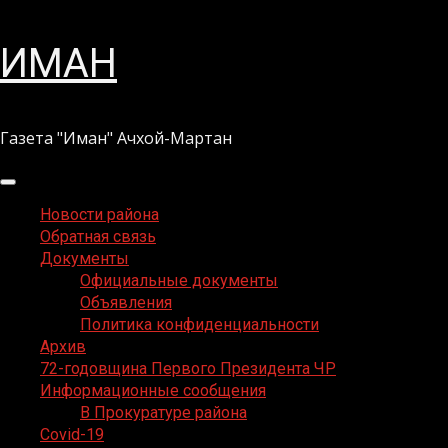
Перейти
ИМАН
к
содержимому
Газета "Иман" Ачхой-Мартан
Основное
меню
Новости района
Обратная связь
Документы
Официальные документы
Объявления
Политика конфиденциальности
Архив
72-годовщина Первого Президента ЧР
Информационные сообщения
В Прокуратуре района
Covid-19