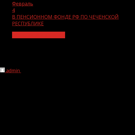
Февраль
4
В ПЕНСИОННОМ ФОНДЕ РФ ПО ЧЕЧЕНСКОЙ
РЕСПУБЛИКЕ
Экономика и финансы
В ПЕНСИОННОМ ФОНДЕ РФ ПО
ЧЕЧЕНСКОЙ РЕСПУБЛИКЕ
admin
04.02.2021
1 мин чтения
214
Заблаговременная работа по подготовке документов к
назначению пенсии
Территориальные органы Пенсионного фонда России
по Чеченской Республике ведут заблаговременную
работу по подготовке документов к назначению
пенсии с гражданами, уходящими на пенсию.