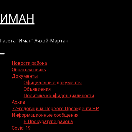
Перейти
ИМАН
к
содержимому
Газета "Иман" Ачхой-Мартан
Основное
меню
Новости района
Обратная связь
Документы
Официальные документы
Объявления
Политика конфиденциальности
Архив
72-годовщина Первого Президента ЧР
Информационные сообщения
В Прокуратуре района
Covid-19