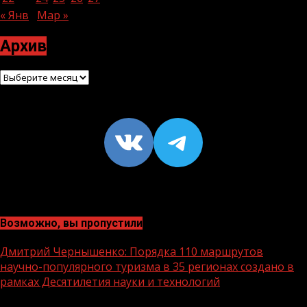
« Янв
Мар »
Архив
Архив
VK
https://t
Возможно, вы пропустили
Дмитрий Чернышенко: Порядка 110 маршрутов
научно-популярного туризма в 35 регионах создано в
рамках Десятилетия науки и технологий
1 мин чтения