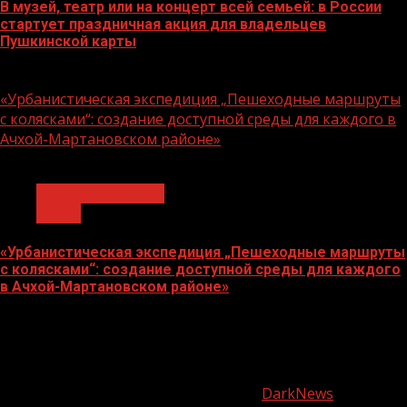
В музей, театр или на концерт всей семьей: в России
стартует праздничная акция для владельцев
Пушкинской карты
07.08.2026
«Урбанистическая экспедиция „Пешеходные маршруты
с колясками“: создание доступной среды для каждого в
Ачхой-Мартановском районе»
1 мин чтения
Молодёжь и дети
Семья
«Урбанистическая экспедиция „Пешеходные маршруты
с колясками“: создание доступной среды для каждого
в Ачхой-Мартановском районе»
07.08.2026
О
нас
Copyright © Все права защищены.
|
DarkNews
от AF