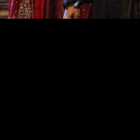
226
Глава Чеченской Республики Рамзан Кадыров
поблагодарил за визит в Грозный съёмочную группу
популярного сериала «Основание: Осман».
Напомним, накануне столицу ЧР посетили продюсер
сериала Мехмет Боздаг, режиссёр Метин Гюнай,
сыгравший главную роль Бурак Озчивит и другие
звёзды турецкой киноиндустрии.
«Особенно приятно было видеть дорогого брата
Забита Самедова, который сменил бойцовский ринг
на съёмочную площадку сериала. И, между прочим,
прекрасно влился в роль положительного персонажа
Гянджа-Бека. Как говорится, талантливый человек
талантлив во всем», — отметил на своей странице в
социальной сети в «ВКонтакте» Глава ЧР.