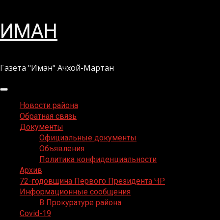
Перейти
ИМАН
к
содержимому
Газета "Иман" Ачхой-Мартан
Основное
меню
Новости района
Обратная связь
Документы
Официальные документы
Объявления
Политика конфиденциальности
Архив
72-годовщина Первого Президента ЧР
Информационные сообщения
В Прокуратуре района
Covid-19