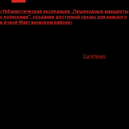
«Урбанистическая экспедиция „Пешеходные маршруты
с колясками“: создание доступной среды для каждого
в Ачхой-Мартановском районе»
07.08.2026
О
нас
Copyright © Все права защищены.
|
DarkNews
от AF
themes.