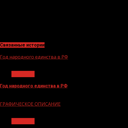
сохранению и популяризации богатой и славной
истории нашей уммы. Я отметил, что мы всегда рады
видеть их на нашей гостеприимной земле и
пригласил к нам в республику в любое удобное для
них время», — добавил Рамзан Кадыров.
Связанные истории
Год народного единства в РФ
1 мин чтения
Общество
Год народного единства в РФ
06.02.2026
ГРАФИЧЕСКОЕ ОПИСАНИЕ
1 мин чтения
Общество