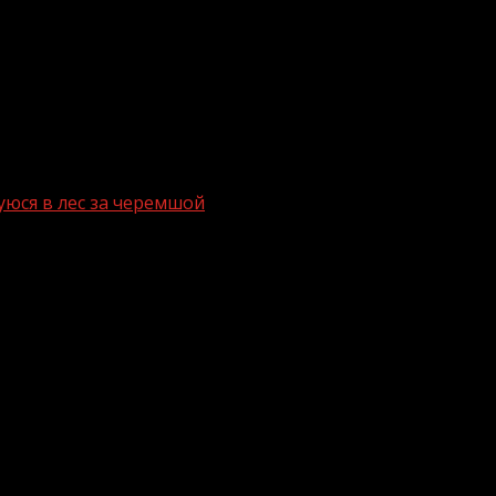
юся в лес за черемшой
 отправившуюся в лес за черемшой
к черемши, найдена. Об этом ИА «Грозный-информ» сообщил
 леса на окраине села Аршты Республики Ингушетия», 