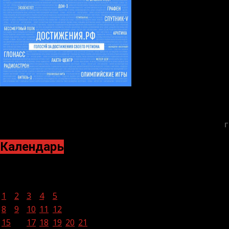
Г
Календарь
Февраль 2021
Пн
Вт
Ср
Чт
Пт
Сб
Вс
1
2
3
4
5
6
7
8
9
10
11
12
13
14
15
16
17
18
19
20
21