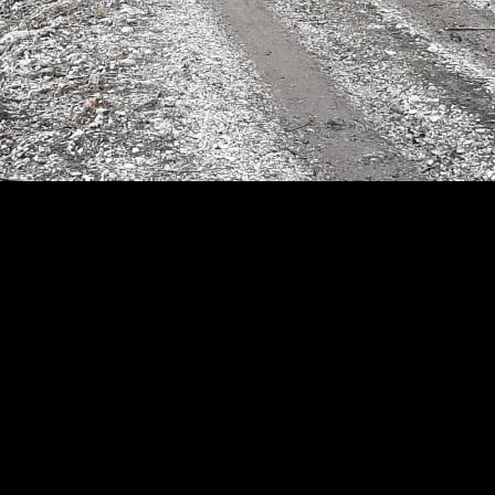
арные, сотрудники МВД и волонтёры.
поисках от МЧС России были задействованы 43 человека,