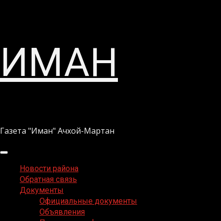
Перейти
ИМАН
к
содержимому
Газета "Иман" Ачхой-Мартан
Основное
меню
Новости района
Обратная связь
Документы
Официальные документы
Объявления