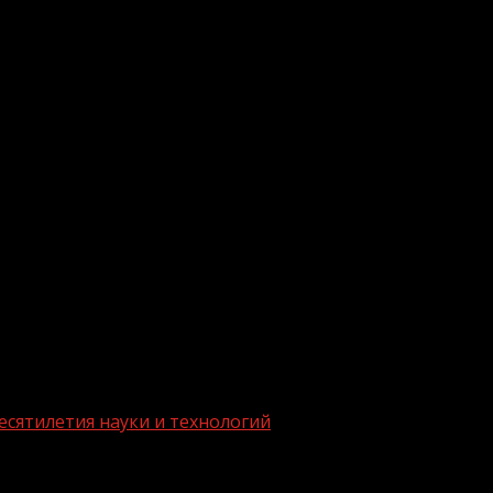
.me/gazeta11
есятилетия науки и технологий