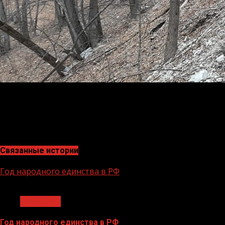
На поиски пропавших были привлечены спасатели, пож
«Группа не выходила на связь со вчерашнего дня. В 
МЧС.
Связанные истории
Год народного единства в РФ
1 мин чтения
Общество
Год народного единства в РФ