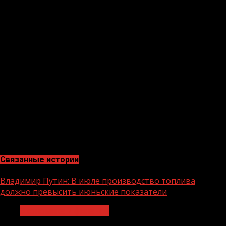
ребенок, сумма маткапитала составит 639 431,83
рублей.
Программа поддержки семей продлена до 2026 года, то
есть необходимо, чтобы ребенок, который дает право
на сертификат, родился или был усыновлен до 31
декабря 2026 года. При этом, как и раньше, само
получение сертификата и распоряжение его
средствами временем не ограничены.
Получить дополнительные консультации по вопросам
федерального маткапитала и выплат из него можно по
номерам колл-центра Отделения Пенсионного фонда
России по Чеченской Республике 8(800)600-02-96.
Связанные истории
Владимир Путин: В июле производство топлива
должно превысить июньские показатели
Экономика и финансы