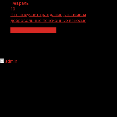
Февраль
10
Что получает гражданин, уплачивая
добровольные пенсионные взносы?
Экономика и финансы
Что получает гражданин, уплачивая
добровольные пенсионные взносы?
admin
10.02.2021
1 мин чтения
216
Пенсионное страхование в России носит обязательный
характер и распространяется на всех работающих
граждан. Взносы на пенсии, согласно его правилам,
формируют и уплачивают работодатели. При этом
существует ряд случаев, когда человек сам может
делать взносы на пенсию. Например, когда он работает