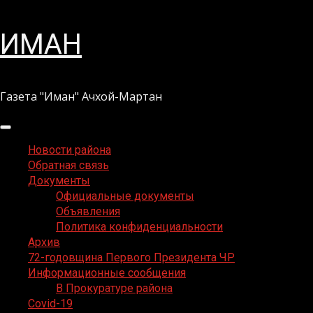
Перейти
ИМАН
к
содержимому
Газета "Иман" Ачхой-Мартан
Основное
меню
Новости района
Обратная связь
Документы
Официальные документы
Объявления
Политика конфиденциальности
Архив
72-годовщина Первого Президента ЧР
Информационные сообщения
В Прокуратуре района
Covid-19