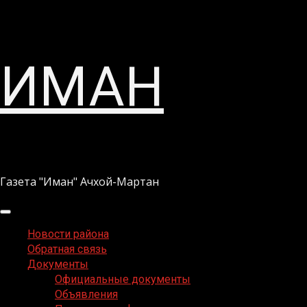
Перейти
ИМАН
к
содержимому
Газета "Иман" Ачхой-Мартан
Основное
меню
Новости района
Обратная связь
Документы
Официальные документы
Объявления