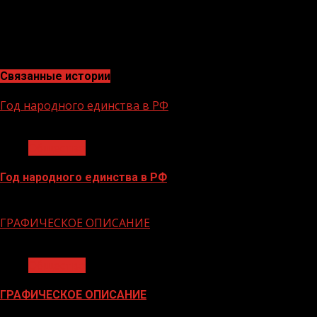
Преемственность поколений очень важна в воспитании
и Отечество и имеют важное профилактическое значен
Связанные истории
Год народного единства в РФ
1 мин чтения
Общество
Год народного единства в РФ
06.02.2026
ГРАФИЧЕСКОЕ ОПИСАНИЕ
1 мин чтения
Общество
ГРАФИЧЕСКОЕ ОПИСАНИЕ