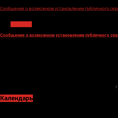
02.02.2026
Сообщение о возможном установлении публичного сер
1 мин чтения
Общество
Сообщение о возможном установлении публичного сер
02.02.2026
Г
Календарь
Февраль 2021
Пн
Вт
Ср
Чт
Пт
Сб
Вс