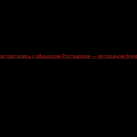
 встретились с офицером Росгвардии — ветераном боев
го института встретились с офицером
ционалиста» состоялась встреча студентов Чеченского 
ветераном боевых действий в Афганистане.