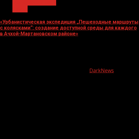
Молодёжь и дети
Семья
«Урбанистическая экспедиция „Пешеходные маршруты
с колясками“: создание доступной среды для каждого
в Ачхой-Мартановском районе»
07.08.2026
О
нас
Copyright © Все права защищены.
|
DarkNews
от AF
themes.