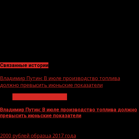
исторической памяти среди молодежи. Мы хотим,
чтобы наше подрастающее поколение помнило
подвиги тех, кто сражался за свою Родину, чтобы брали
с них пример и дальше несли боевые традиции», —
отметил в заключение полковник Андрей Фандюшин.
В.МАКАРЕНКО, старший помощник начальника РЛС
по работе со СМИ
Связанные истории
Владимир Путин: В июле производство топлива
должно превысить июньские показатели
Экономика и финансы
Владимир Путин: В июле производство топлива должно
превысить июньские показатели
29.06.2026
2000 рублей образца 2017 года