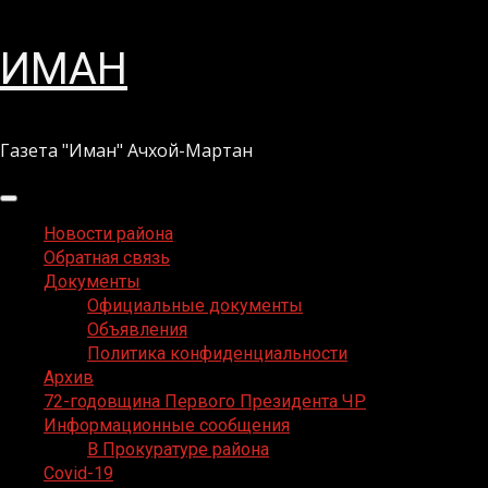
Перейти
ИМАН
к
содержимому
Газета "Иман" Ачхой-Мартан
Основное
меню
Новости района
Обратная связь
Документы
Официальные документы
Объявления
Политика конфиденциальности
Архив
72-годовщина Первого Президента ЧР
Информационные сообщения
В Прокуратуре района
Covid-19