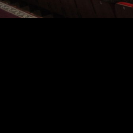
246
В рамках акции в гарнизонном Доме офицеров
отдельной ордена Жукова бригады оперативного
назначения Северо-Кавказского округа Росгвардии
состоялась встреча военнослужащих соединения и
учащихся ведомственной школы №1 с участниками
боевых действий в Республике Афганистан.
В качестве почетных гостей мероприятие посетили
председатель и представители региональных
отделений общероссийских общественных
организаций «Воин» и «Союз ветеранов Афганистана,
локальных войн и военных конфликтов» Абдулхамид
Уздорбиев, Асвад Алиев, Турпал-Али Дженгираев и
Жарадат Бугаева.