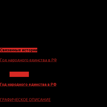
Аркадий Дежурко будет представлять Северо-
Кавказский округ Росгвардии на Всероссийском
чемпионате войск национальной гвардии по
шахматам, который пройдет в подмосковной
Балашихе.
В.МАКАРЕНКО, старший помощник начальника РЛС
по работе со СМИ
Связанные истории
Год народного единства в РФ
1 мин чтения
Общество
Год народного единства в РФ
06.02.2026
ГРАФИЧЕСКОЕ ОПИСАНИЕ
1 мин чтения