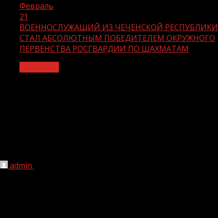
Февраль
21
ВОЕННОСЛУЖАЩИЙ ИЗ ЧЕЧЕНСКОЙ РЕСПУБЛИКИ
СТАЛ АБСОЛЮТНЫМ ПОБЕДИТЕЛЕМ ОКРУЖНОГО
ПЕРВЕНСТВА РОСГВАРДИИ ПО ШАХМАТАМ
Общество
ВОЕННОСЛУЖАЩИЙ ИЗ ЧЕЧЕНСКОЙ
РЕСПУБЛИКИ СТАЛ АБСОЛЮТНЫМ
ПОБЕДИТЕЛЕМ ОКРУЖНОГО
ПЕРВЕНСТВА РОСГВАРДИИ ПО
ШАХМАТАМ
admin
21.02.2021
1 мин чтения
291
В Ставрополе состоялся финальный этап чемпионата
Северо-Кавказского округа войск национальной