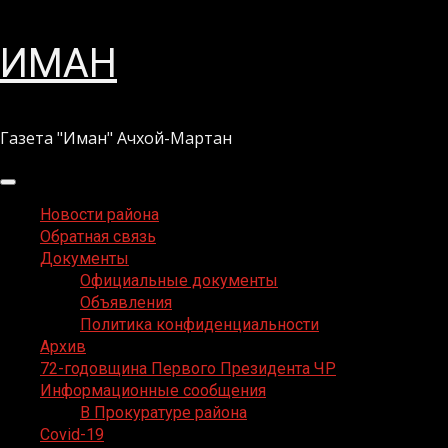
Перейти
ИМАН
к
содержимому
Газета "Иман" Ачхой-Мартан
Основное
меню
Новости района
Обратная связь
Документы
Официальные документы
Объявления
Политика конфиденциальности
Архив
72-годовщина Первого Президента ЧР
Информационные сообщения
В Прокуратуре района
Covid-19