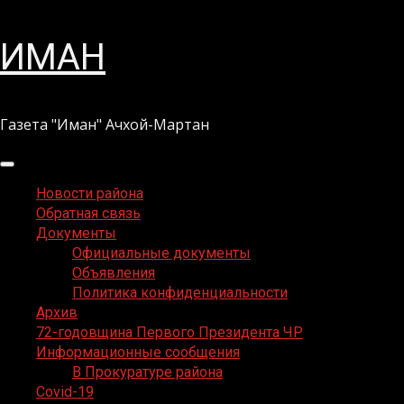
Перейти
ИМАН
к
содержимому
Газета "Иман" Ачхой-Мартан
Основное
меню
Новости района
Обратная связь
Документы
Официальные документы
Объявления
Политика конфиденциальности
Архив
72-годовщина Первого Президента ЧР
Информационные сообщения
В Прокуратуре района
Covid-19