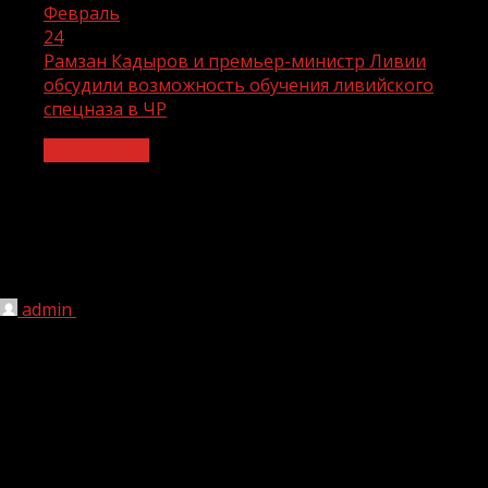
Февраль
24
Рамзан Кадыров и премьер-министр Ливии
обсудили возможность обучения ливийского
спецназа в ЧР
Без рубрики
Рамзан Кадыров и премьер-министр
Ливии обсудили возможность
обучения ливийского спецназа в ЧР
admin
24.02.2021
1 мин чтения
228
Сотрудники сил специального назначения Ливии будут
проходить обучение на базе Российского Университета
Спецназа (РУС) в Гудермесе.