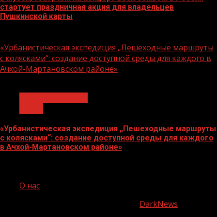
стартует праздничная акция для владельцев
Пушкинской карты
07.08.2026
«Урбанистическая экспедиция „Пешеходные маршруты
с колясками“: создание доступной среды для каждого в
Ачхой-Мартановском районе»
1 мин чтения
Молодёжь и дети
Семья
«Урбанистическая экспедиция „Пешеходные маршруты
с колясками“: создание доступной среды для каждого
в Ачхой-Мартановском районе»
07.08.2026
О нас
Copyright © Все права защищены.
|
DarkNews
от AF
themes.