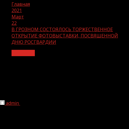
Главная
2021
Март
22
В ГРОЗНОМ СОСТОЯЛОСЬ ТОРЖЕСТВЕННОЕ
ОТКРЫТИЕ ФОТОВЫСТАВКИ, ПОСВЯЩЕННОЙ
ДНЮ РОСГВАРДИИ
Общество
В ГРОЗНОМ СОСТОЯЛОСЬ
ТОРЖЕСТВЕННОЕ ОТКРЫТИЕ
ФОТОВЫСТАВКИ, ПОСВЯЩЕННОЙ
ДНЮ РОСГВАРДИИ
admin
22.03.2021
1 мин чтения
243
В рамках акции «Росгвардия: 5 лет на страже!» в