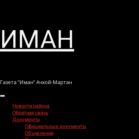
Перейти
ИМАН
к
содержимому
Газета "Иман" Ачхой-Мартан
Основное
меню
Новости района
Обратная связь
Документы
Официальные документы
Объявления