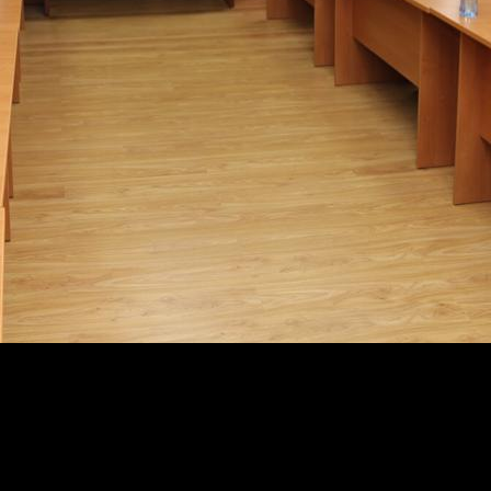
ципу «одного окна», составляет 97 % населения республ
ой интегрированной информационной системы «Логисти
 для заявителей. После ее внедрения специалисту по 
 и СМЭВ. Это намного затягивает процесс их обработк