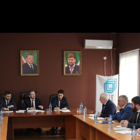
ль министра Ильяс Шовхалов, директор сети МФЦ ЧР Ш
ном Кадыровым уделяется особое внимание вопросам у
 ЧР предоставляются почти 150 федеральных, региональ