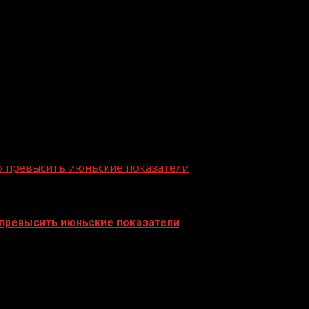
республике – с 2014 по 2020 гг. — оказано около 3 млн 
т республики поступило 49,9 млн руб. государственной 
астет из года в год, в связи с чем работа, направлен
а совершенствоваться с учетом современных тенденций
ознакомился с работой специалистов РМФЦ.
о превысить июньские показатели
 превысить июньские показатели