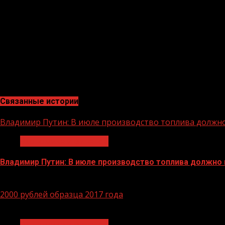
Он напомнил, что с начала функционирования сети МФЦ в 
тыс. услуг и консультаций. Только за 2020 г. в бюдже
исполнительной власти (ФОИВ).
«Востребованность оказания услуг посредством МФЦ р
государственных и муниципальных услуг будет всегд
После завершения совещания министр более подробно 
Связанные истории
Владимир Путин: В июле производство топлива должн
Экономика и финансы
Владимир Путин: В июле производство топлива должно
29.06.2026
2000 рублей образца 2017 года
1 мин чтения
Экономика и финансы