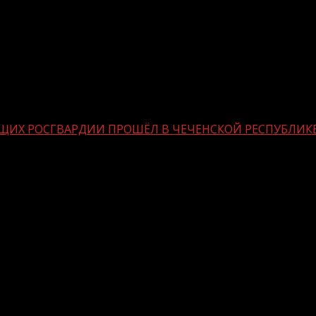
ЩИХ РОСГВАРДИИ ПРОШЁЛ В ЧЕЧЕНСКОЙ РЕСПУБЛИК
ОЕННОСЛУЖАЩИХ РОСГВАРДИИ ПРОШ
перативного назначения состоялся чемпионат по стрель
ративного назначения Северо-Кавказского округа Росг
 более 70 военнослужащих в составе 10 команд воинск