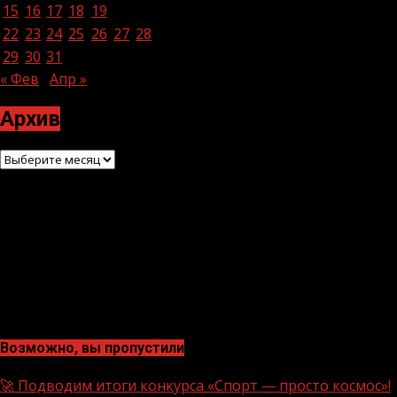
15
16
17
18
19
20
21
22
23
24
25
26
27
28
29
30
31
« Фев
Апр »
Архив
Архив
Возможно, вы пропустили
🚀 Подводим итоги конкурса «Спорт — просто космос»!