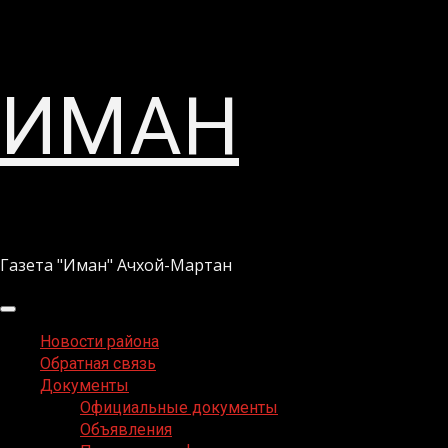
Перейти
ИМАН
к
содержимому
Газета "Иман" Ачхой-Мартан
Основное
меню
Новости района
Обратная связь
Документы
Официальные документы
Объявления