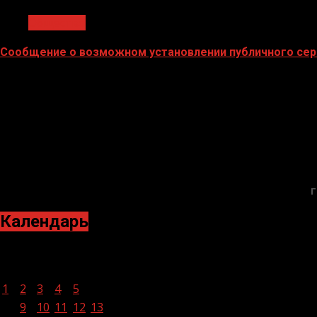
Общество
Сообщение о возможном установлении публичного сер
02.02.2026
Г
Календарь
Март 2021
Пн
Вт
Ср
Чт
Пт
Сб
Вс
1
2
3
4
5
6
7
8
9
10
11
12
13
14