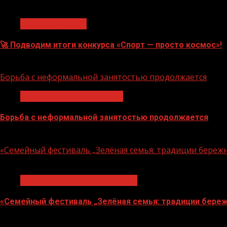
1 мин чтения
Нацприоритеты
🚀 Подводим итоги конкурса «Спорт — просто космос»!
06.08.2026
Борьба с неформальной занятостью продолжается
Неформальная занятость
Борьба с неформальной занятостью продолжается
06.08.2026
«Семейный фестиваль „Зелёная семья: традиции береж
1 мин чтения
Экологическое благополучие
«Семейный фестиваль „Зелёная семья: традиции береж
06.08.2026