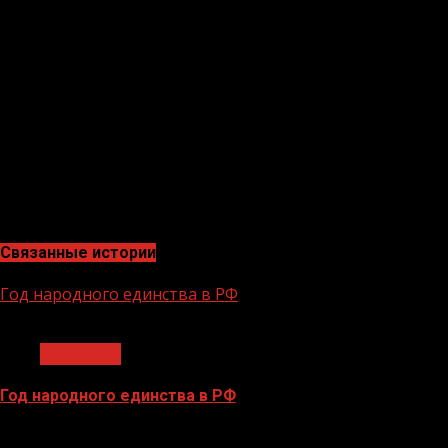
Помимо этого, теперь во время экзамена смогут
присутствовать наблюдатели – ими могут быть другие
кандидаты в автомобилисты, представители
общественных организаций и автошкол.
«Во время экзамена будут работать четыре камеры:
две внешние и две видеокамеры в салоне машины.
Кроме того, будет вестись аудиозапись процесса
экзамена», — уточнил глава ГИБДД Михаил
Черников.
Связанные истории
Год народного единства в РФ
1 мин чтения
Общество
Год народного единства в РФ
06.02.2026