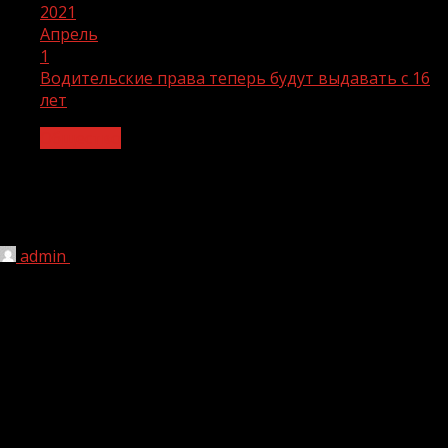
2021
Апрель
1
Водительские права теперь будут выдавать с 16
лет
Общество
Водительские права теперь будут
выдавать с 16 лет
admin
01.04.2021
1 мин чтения
213
В России изменились правила выдачи и аннулирования
водительских прав, а также вступил в силу новый
регламент проведения экзаменов на их получение.
Теперь права смогут получить несовершеннолетние с
16-ти лет, для сдачи экзамена на вождение подростку
нужно будет согласие одного из его законных