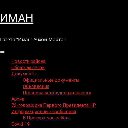
Перейти
ИМАН
к
содержимому
Газета "Иман" Ачхой-Мартан
Основное
меню
Новости района
Обратная связь
Документы
Официальные документы
Объявления
Политика конфиденциальности
Архив
72-годовщина Первого Президента ЧР
Информационные сообщения
В Прокуратуре района
Covid-19