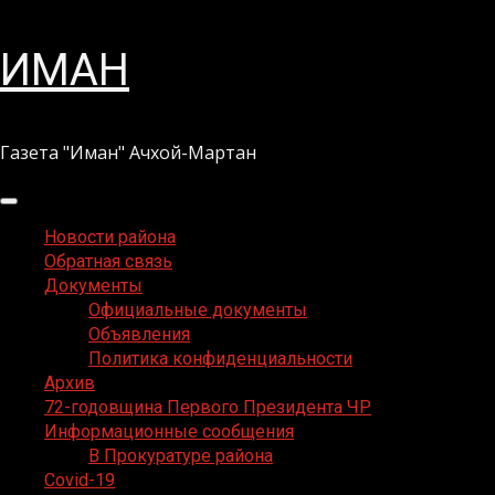
Перейти
ИМАН
к
содержимому
Газета "Иман" Ачхой-Мартан
Основное
меню
Новости района
Обратная связь
Документы
Официальные документы
Объявления
Политика конфиденциальности
Архив
72-годовщина Первого Президента ЧР
Информационные сообщения
В Прокуратуре района
Covid-19