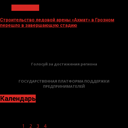
Без рубрики
Строительство ледовой арены «Ахмат» в Грозном
перешло в завершающую стадию
12.06.2026
БАННЕРЫ
Голосуй за достижения региона
ГОСУДАРСТВЕННАЯ ПЛАТФОРМА ПОДДЕРЖКИ
ПРЕДПРИНИМАТЕЛЕЙ
Календарь
Апрель 2021
Пн
Вт
Ср
Чт
Пт
Сб
Вс
1
2
3
4