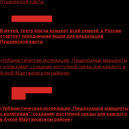
Пушкинской карты
1 мин чтения
Молодёжь и дети
В музей, театр или на концерт всей семьей: в России
стартует праздничная акция для владельцев
Пушкинской карты
07.08.2026
«Урбанистическая экспедиция „Пешеходные маршруты
с колясками“: создание доступной среды для каждого в
Ачхой-Мартановском районе»
1 мин чтения
Молодёжь и дети
Семья
«Урбанистическая экспедиция „Пешеходные маршруты
с колясками“: создание доступной среды для каждого
в Ачхой-Мартановском районе»