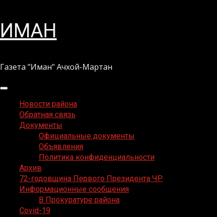
Перейти
ИМАН
к
содержимому
Газета "Иман" Ачхой-Мартан
Основное
меню
Новости района
Обратная связь
Документы
Официальные документы
Объявления
Политика конфиденциальности
Архив
72-годовщина Первого Президента ЧР
Информационные сообщения
В Прокуратуре района
Covid-19