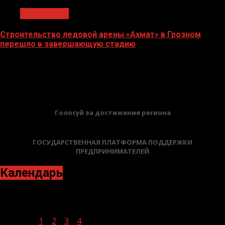
Без рубрики
Строительство ледовой арены «Ахмат» в Грозном
перешло в завершающую стадию
12.06.2026
БАННЕРЫ
Голосуй за достижения региона
ГОСУДАРСТВЕННАЯ ПЛАТФОРМА ПОДДЕРЖКИ
ПРЕДПРИНИМАТЕЛЕЙ
Календарь
Апрель 2021
Пн
Вт
Ср
Чт
Пт
Сб
Вс
1
2
3
4