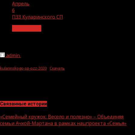
Апрель
6
ПЗЗ Куларинского СП
Без рубрики
ПЗЗ Куларинского СП
admin
06.04.2021
1 мин чтения
257
kularinskogo-sp-pzz-2020
Скачать
Связанные истории
«Семейный кружок: Весело и полезно» – Объединяя
семьи Ачхой-Мартана в рамках нацпроекта «Семья»
1 мин чтения