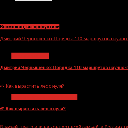
Возможно, вы пропустили
Дмитрий Чернышенко: Порядка 110 маршрутов научно-п
1 мин чтения
Нацприоритеты
Дмитрий Чернышенко: Порядка 110 маршрутов научно-по
07.08.2026
🌱 Как вырастить лес с нуля?
Экологическое благополучие
🌱 Как вырастить лес с нуля?
07.08.2026
В музей, театр или на концерт всей семьей: в России 