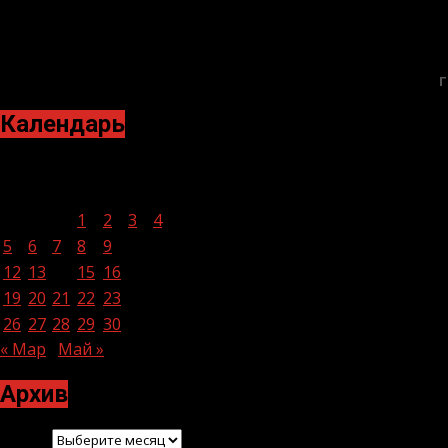
Г
Календарь
Апрель 2021
Пн
Вт
Ср
Чт
Пт
Сб
Вс
1
2
3
4
5
6
7
8
9
10
11
12
13
14
15
16
17
18
19
20
21
22
23
24
25
26
27
28
29
30
« Мар
Май »
Архив
Архив