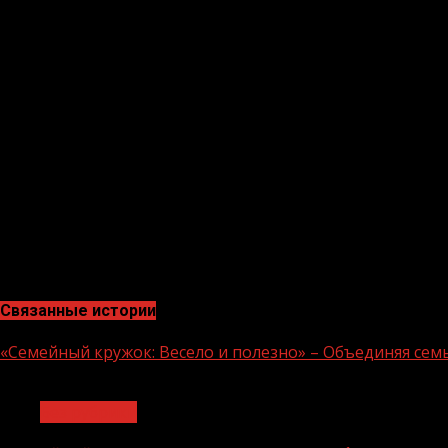
школе №1 войск национальной гвардии Российской Фе
Занятие проводилось в целях повышения слаженности
регионального МЧС, а также обучения персонала ведо
В условиях, приближенным к реальности, был отработа
пострадавшим.
«Подобные занятия необходимы для обеспечения слаже
задачами и показали высокий уровень совместных дей
В.Макаренко, старший помощник начальника РЛС п
Связанные истории
«Семейный кружок: Весело и полезно» – Объединяя сем
1 мин чтения
Без рубрики