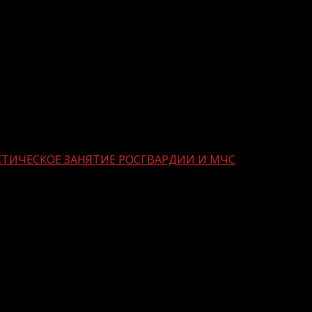
ТИЧЕСКОЕ ЗАНЯТИЕ РОСГВАРДИИ И МЧС
ОЖАРНО-ТАКТИЧЕСКОЕ ЗАНЯТИЕ РО
льной ордена Жукова бригады оперативного назначени
С России по Чеченской Республике провели пожарно-т