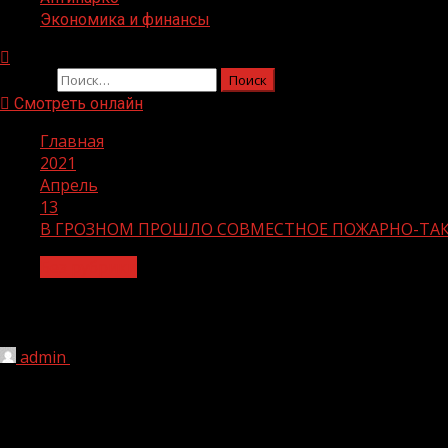
Экономика и финансы
Найти:
Смотреть онлайн
Главная
2021
Апрель
13
В ГРОЗНОМ ПРОШЛО СОВМЕСТНОЕ ПОЖАРНО-ТАК
Без рубрики
В ГРОЗНОМ ПРОШЛО СОВМЕСТНОЕ П
admin
13.04.2021
1 мин чтения
255
Военнослужащие ведомственной пожарной охраны отде
подразделением пожарно-спасательной части №1 ГУ МЧ