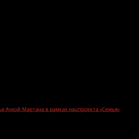
дерации.
 совместных действий ведомственной пожарной охраны
мственной школы действиям при возникновении пожара 
н алгоритм действий по эвакуации из загоревшегося з
нной работы наших структур. В ходе тренировки все п
ствий», — отметил начальник инспекции пожарной безо
о работе со СМИ
ьи Ачхой-Мартана в рамках нацпроекта «Семья»