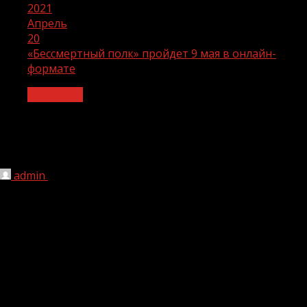
2021
Апрель
20
«Бессмертный полк» пройдет 9 мая в онлайн-
формате
Общество
«Бессмертный полк» пройдет 9 мая в
онлайн-формате
admin
20.04.2021
1 мин чтения
252
Общественная акция «Бессмертный полк» пройдет 9 мая
2021 года в онлайн-формате, сообщила в понедельник
сопредседатель Центрального штаба движения
«Бессмертный полк России» Елена Цунаева.
«Каждый субъект РФ получит свой поток трансляции.