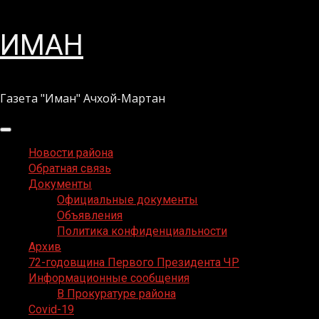
Перейти
ИМАН
к
содержимому
Газета "Иман" Ачхой-Мартан
Основное
меню
Новости района
Обратная связь
Документы
Официальные документы
Объявления
Политика конфиденциальности
Архив
72-годовщина Первого Президента ЧР
Информационные сообщения
В Прокуратуре района
Covid-19