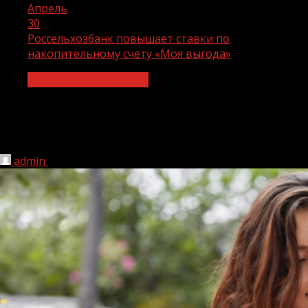
Апрель
30
Россельхозбанк повышает ставки по
накопительному счету «Моя выгода»
Экономика и финансы
Россельхозбанк повышает ставки по
накопительному счету «Моя выгода»
admin
30.04.2021
1 мин чтения