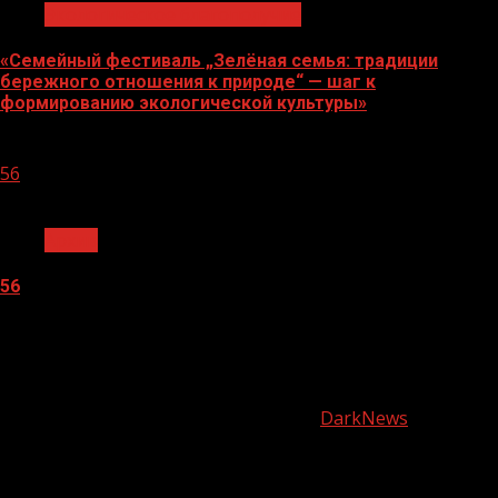
Экологическое благополучие
«Семейный фестиваль „Зелёная семья: традиции
бережного отношения к природе“ — шаг к
формированию экологической культуры»
06.08.2026
56
1 мин чтения
Архив
56
05.08.2026
О
нас
Copyright © Все права защищены.
|
DarkNews
от AF
themes.