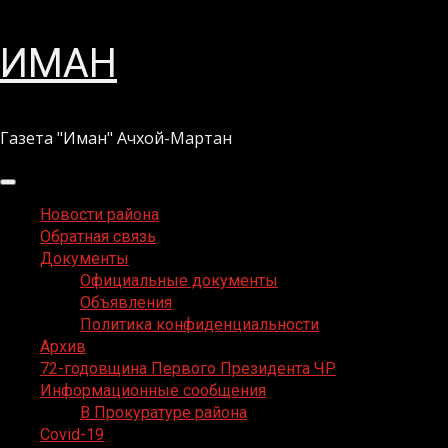
Перейти
ИМАН
к
содержимому
Газета "Иман" Ачхой-Мартан
Основное
меню
Новости района
Обратная связь
Документы
Официальные документы
Объявления
Политика конфиденциальности
Архив
72-годовщина Первого Президента ЧР
Информационные сообщения
В Прокуратуре района
Covid-19