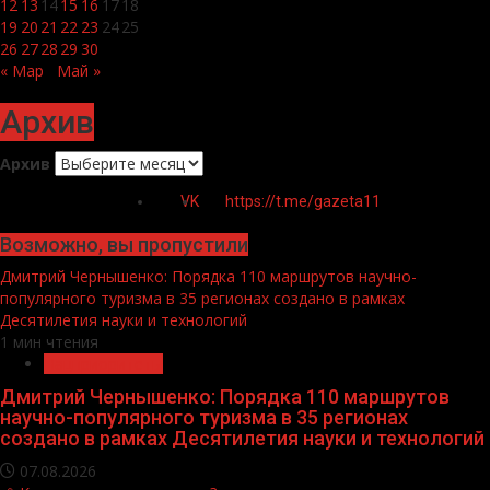
12
13
14
15
16
17
18
19
20
21
22
23
24
25
26
27
28
29
30
« Мар
Май »
Архив
Архив
VK
https://t.me/gazeta11
Возможно, вы пропустили
Дмитрий Чернышенко: Порядка 110 маршрутов научно-
популярного туризма в 35 регионах создано в рамках
Десятилетия науки и технологий
1 мин чтения
Нацприоритеты
Дмитрий Чернышенко: Порядка 110 маршрутов
научно-популярного туризма в 35 регионах
создано в рамках Десятилетия науки и технологий
07.08.2026